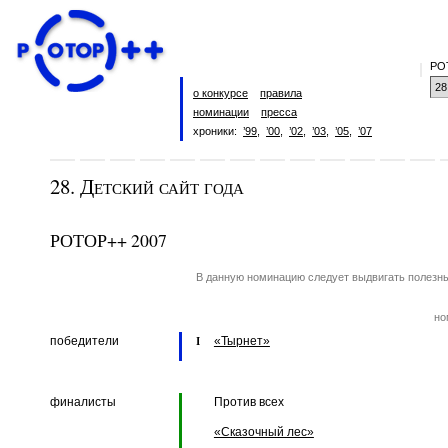
РО
о конкурсе
правила
номинации
пресса
хроники:
’99
,
’00
,
’02
,
’03
,
’05
,
’07
28. Детский сайт года
РОТОР++ 2007
В данную номинацию следует выдвигать полезны
но
победители
«Тырнет»
I
финалисты
Против всех
«Сказочный лес»