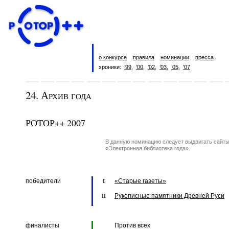
о конкурсе
правила
номинации
пресса
хроники:
’99
,
’00
,
’02
,
’03
,
’05
,
’07
24. Архив года
РОТОР++ 2007
В данную номинацию следует выдвигать сайты
«Электронная библиотека года».
победители
«Старые газеты»
I
Рукописные памятники Древней Руси
II
финалисты
Против всех