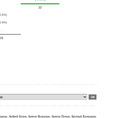
22
(6.6%)
(6.6%)
-
15
сашкин, Андрей Белов, Антон Волнухин, Антон Попов, Арсений Камышев,