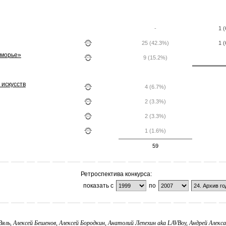
-
1 
25 (42.3%)
1 
оморье»
9 (15.2%)
 искусств
4 (6.7%)
2 (3.3%)
2 (3.3%)
1 (1.6%)
59
Ретроспектива конкурса:
показать с
по
 Вяль, Алексей Бешенов, Алексей Бородкин, Анатолий Лепехин aka LAVBoy, Андрей Алек