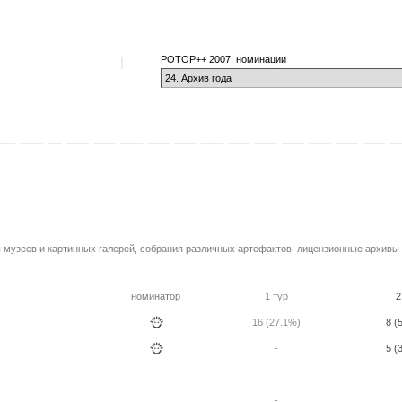
РОТОР++ 2007, номинации
 музеев и картинных галерей, собрания различных артефактов, лицензионные архивы 
номинатор
1 тур
2
16 (27.1%)
8 (
-
5 (
-