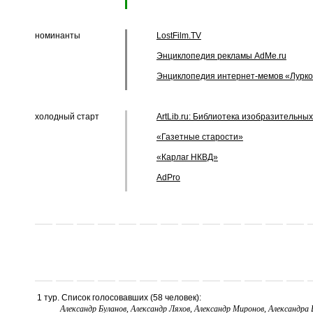
номинанты
LostFilm.TV
Энциклопедия рекламы AdMe.ru
Энциклопедия интернет-мемов «Лурк
холодный старт
ArtLib.ru: Библиотека изобразительных
«Газетные старости»
«Карлаг НКВД»
AdPro
1 тур. Список голосовавших (58 человек):
Александр Буланов, Александр Ляхов, Александр Миронов, Александра