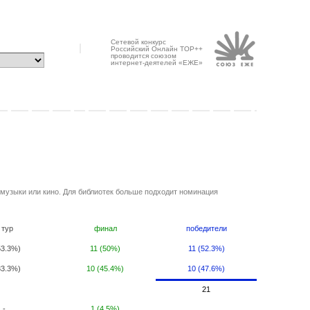
Сетевой конкурс
Российский Онлайн ТОР++
проводится союзом
интернет-деятелей «ЕЖЕ»
музыки или кино. Для библиотек больше подходит номинация
 тур
финал
победители
53.3%)
11 (50%)
11 (52.3%)
33.3%)
10 (45.4%)
10 (47.6%)
21
-
1 (4.5%)