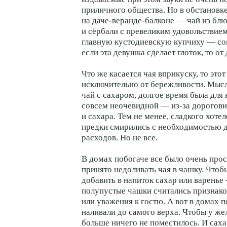
приличного общества. Но в обстанов
на даче-веранде-балконе — чай из блю
и сёрбали с превеликим удовольствие
главную кустодиевскую купчиху — со
если эта девушка сделает глоток, то от
Что же касается чая вприкуску, то это
исключительно от бережливости. Мысл
чай с сахаром, долгое время была для
совсем неочевидной — из-за дороговиз
и сахара. Тем не менее, сладкого хоте
предки смирились с необходимостью 
расходов. Но не все.
В домах побогаче все было очень про
принято недоливать чая в чашку. Чтоб
добавить в напиток сахар или варенье
полупустые чашки считались признако
или уважения к гостю. А вот в домах 
наливали до самого верха. Чтобы у же
больше ничего не поместилось. И саха