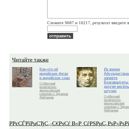
Cлoжитe 9687 и 10217, результат введите в
Читайте также
Кое-что об
Из жизни
индийских богах
Абсурдистана
и индийских снах
запрете
Бхагавадгиты
Субботний
другие весёл
религиозно-
штучки
философский
семинар с Эдгаром
Субботний
Лейтаном
религиозно-
философский
семинар с Эдга
Лейтаном
Р­РєСЃРїРµСЂС‚-С€РѕСѓ В«Р СѓРЅРµС‚РѕР»Рѕ