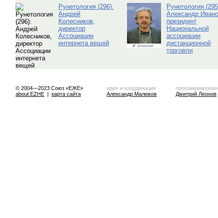
Рунетология (296):
Рунетология (295
Андрей
Александр Ивано
Колесников,
президент
директор
Национальной
Ассоциации
ассоциации
интернета вещей
дистанционной
торговли
© 2004—2023 Союз «ЕЖЕ»
идея и координация
программирован
about EZHE
|
карта сайта
Александр Малюков
Дмитрий Леонов