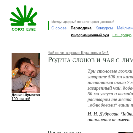
Международный союз интернет-деятелей
О союзе
Периодика
Конкурсы
Мейл-ли
Информационный бум
ЕЖЕ-правда
Чай по четвергам с Шумаковым № 6
Родина слонов и чая с ли
Три столовые ложки 
заварите 500 мл кип
настояться около 7 
заваренный чай, доба
50 мл уксуса и вымо
Денис Шумаков
раствором те места 
100 статей
„облюбовали“ ваши 
И. И. Дубровин. Чайн
отношения не имеет
После рассказа