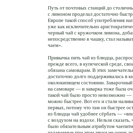
Путь от почтовых станций до столичн
с лимоном проделал достаточно быстр
Европе такой способ употребления на
уже как исключительно аристократич
черный чай с кружочком лимона, доб
непосредственно в чашку, стал называ
чаем».
Привычка пить чай из блюдца, распро
прежде всего, в купеческой среде, св
обязана самоварам. В этих замечател
достаточно долго поддерживалась в к
околокипящем состоянии. Заварочный 
на самоваре — и заварка тоже была оч
такой чай было просто невозможно — а
можно быстрее. Вот его и стали налива
первых, потому что там он быстрее ост
из блюдца чай удобнее сёрбать — «вп
с воздухом на вздохе. Нельзя сказать,
было обязательным атрибутом чаепит
издаваемые при этом звуки не очень п