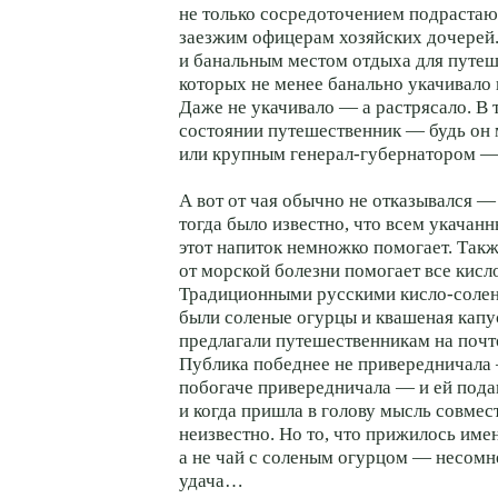
не только сосредоточением подрастаю
заезжим офицерам хозяйских дочерей
и банальным местом отдыха для путеш
которых не менее банально укачивало 
Даже не укачивало — а растрясало. В
состоянии путешественник — будь он
или крупным генерал-губернатором — 
А вот от чая обычно не отказывался —
тогда было известно, что всем укачан
этот напиток немножко помогает. Такж
от морской болезни помогает все кисло
Традиционными русскими кисло-соле
были соленые огурцы и квашеная капу
предлагали путешественникам на почт
Публика победнее не привередничала 
побогаче привередничала — и ей пода
и когда пришла в голову мысль совмес
неизвестно. Но то, что прижилось имен
а не чай с соленым огурцом — несомн
удача…