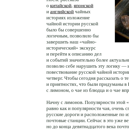
о
китайской
,
японской
и
английской
чайных
историях изложение
чайной истории русской
было бы совершенно
логичным, позволило бы
завершить наш «чайно-
исторический» экскурс
и перейти к описанию дел
и событий значительно более актуальны
позволю себе нарушить эту логику — 
повествование русской чайной истор
четверг. Чтобы сегодня рассказать о 
и приятностях, что были придуманы в 
с лимоном, о чае из блюдца и о чае вп
Начну с лимонов. Популярности этой 
равно как и популярности чая, очень 
русские дороги и расположенные по 
почтовые станции. Сейчас в это уже ве
но до конца девятнадцатого века почт