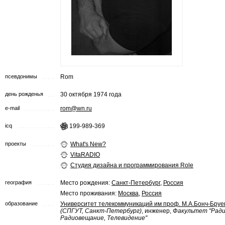
псевдонимы
Rom
день рожденья
30 октября 1974 года
e-mail
rom@wn.ru
icq
199-989-369
проекты
What's New?
VitaRADIO
Студия дизайна и программирования Role
география
Место рождения:
Санкт-Петербург
,
Россия
Место проживания:
Москва
,
Россия
образование
Университет телекоммуникаций им проф. М.А.Бонч-Бруе
(СПГУТ, Санкт-Петербург)
, инженер,
Факультет "Ради
Радиовещание, Телевидение"