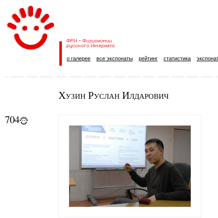
о галерее
все экспонаты
рейтинг
статистика
экспона
Хузин Руслан Илдарович
704