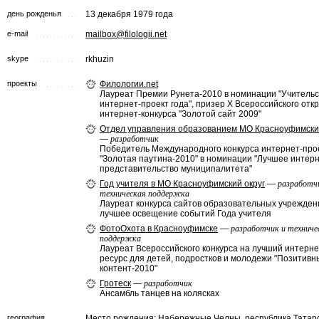
день рожденья
13 декабря 1979 года
e-mail
mailbox@filologii.net
skype
rkhuzin
проекты
Филологии.net
Лауреат Премии Рунета-2010 в номинации "Учительс
интернет-проект года", призер X Всероссийского отк
интернет-конкурса "Золотой сайт 2009"
Отдел управления образованием МО Красноуфимский
—
разработчик
Победитель Международного конкурса интернет-про
"Золотая паутина-2010" в номинации "Лучшее интерн
представительство муниципалитета"
Год учителя в МО Красноуфимский округ
—
разработч
техническая поддержка
Лауреат конкурса сайтов образовательных учрежден
лучшее освещение событий Года учителя
ФотоОхота в Красноуфимске
—
разработчик и техниче
поддержка
Лауреат Всероссийского конкурса на лучший интерне
ресурс для детей, подростков и молодежи "Позитивн
контент-2010"
Гротеск
—
разработчик
Ансамбль танцев на колясках
география
Место рождения:
Набережные Челны
, республика Татар