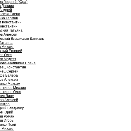
в Георгий (Юра)
в Даниил
 Андрей
нская Елена
нко Герман
в Константин
Константин
ьская Татьяна
ев Алексей
евский Владислав Даниэль
Татьяна
в Михаил
ский Евгений
ев Олег
ов Модест
кова-Калинина Елена
еец Константин
иец Сергей
ков Валера
ов Алексей
енко Максим
антинов Михаил
антинов Олег
ник Лилу
ов Алексей
Виктор
цкий Владимир
ов Юрий
ев Роман
ев Игорь
енко Псой
н Михаил