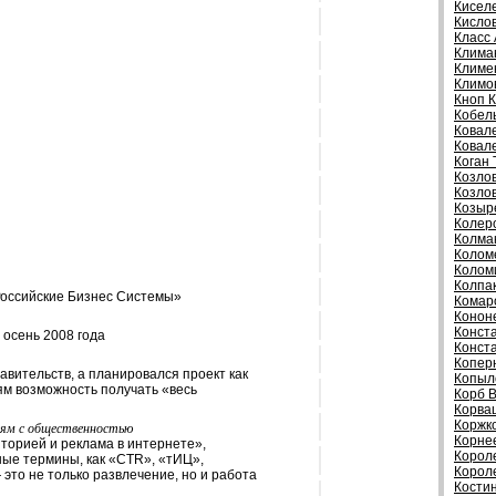
Киселе
Кисло
Класс
Клима
Климе
Климо
Кноп 
Кобел
Ковал
Ковал
Коган 
Козло
Козлов
Козыр
Колер
Колма
Колом
Колом
Колпа
«Российские Бизнес Системы»
Комар
Конон
Конст
 осень 2008 года
Конст
Копер
авительств, а планировался проект как
Копыл
ям возможность получать «весь
Корб 
Корва
Коржк
зям с общественностью
Корне
орией и реклама в интернете»,
Корол
ные термины, как «CTR», «тИЦ»,
Корол
— это не только развлечение, но и работа
Кости