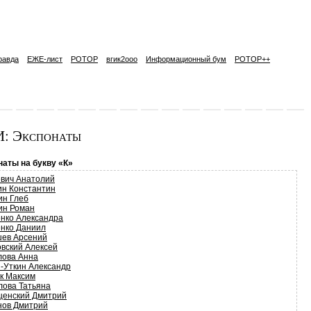
равда
ЕЖЕ-лист
РОТОР
вгик2ooo
Информационный бум
РОТОР++
: Экспонаты
наты на букву «К»
евич Анатолий
ин Константин
ин Глеб
ин Роман
енко Александра
енко Даниил
ев Арсений
овский Алексей
лова Анна
н-Уткин Александр
к Максим
лова Татьяна
ценский Дмитрий
нов Дмитрий