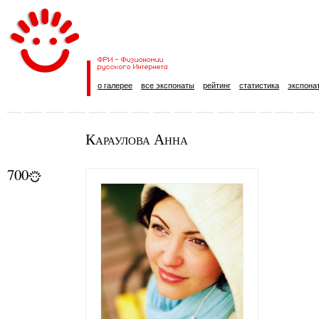
о галерее
все экспонаты
рейтинг
статистика
экспона
Караулова Анна
700