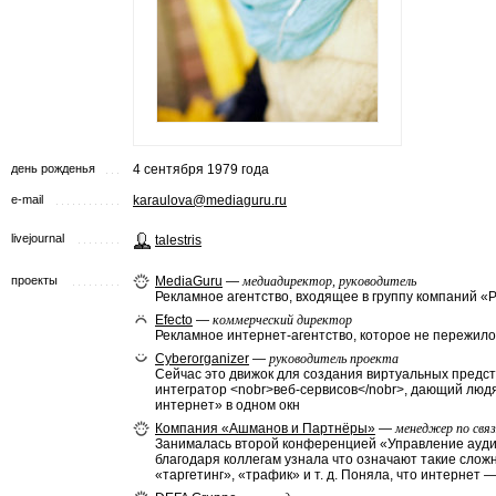
день рожденья
4 сентября 1979 года
e-mail
karaulova@mediaguru.ru
livejournal
talestris
проекты
MediaGuru
—
медиадиректор, руководитель
Рекламное агентство, входящее в группу компаний 
Efecto
—
коммерческий директор
Рекламное интернет-агентство, которое не пережило
Cyberorganizer
—
руководитель проекта
Сейчас это движок для создания виртуальных предст
интегратор <nobr>веб-сервисов</nobr>, дающий люд
интернет» в одном окн
Компания «Ашманов и Партнёры»
—
менеджер по свя
Занималась второй конференцией «Управление аудит
благодаря коллегам узнала что означают такие слож
«таргетинг», «трафик» и т. д. Поняла, что интернет 