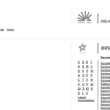
ЕЖЕ-п
там
поиск
ФРИ
Экспо
А
Б
В
Г
Казак
Д
Е
Ж
З
Казен
Калин
И
К
Л
М
Калин
Н
О
П
Р
Кальч
С
Т
У
Ф
Кальч
Камыш
Х
Ц
Ч
Ш
Карак
Щ
Э
Ю
Я
Карау
D
L
V
Карги
самые
Кашля
посещаемые
Кирил
Кирно
Кирса