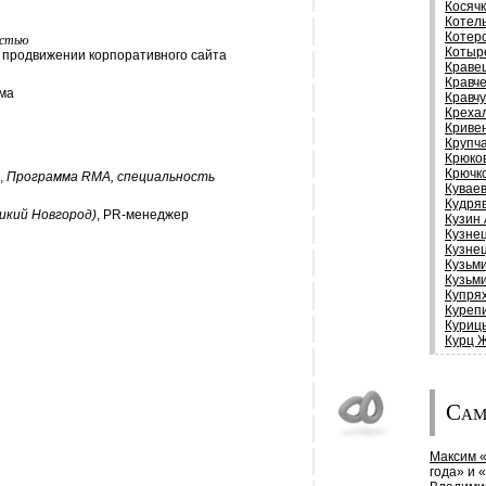
Косяч
Котел
Котер
остью
Котыр
и продвижении корпоративного сайта
Краве
Кравч
ама
Кравч
Креха
Криве
Крупч
Крюко
Крючк
,
Программа RMA, специальность
Куваев
Кудря
ликий Новгород)
, PR-менеджер
Кузин
Кузне
Кузне
Кузьм
Кузьм
Купря
Куреп
Куриц
Курц 
Сам
Максим «
года» и 