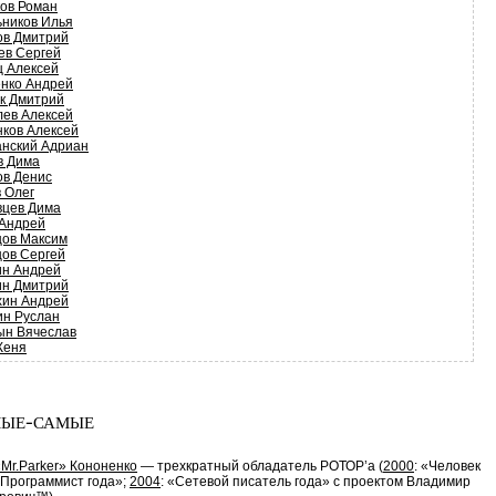
ков Роман
ьников Илья
ов Дмитрий
ев Сергей
ц Алексей
енко Андрей
ук Дмитрий
лев Алексей
нков Алексей
анский Адриан
в Дима
ов Денис
 Олег
вцев Дима
 Андрей
цов Максим
цов Сергей
ин Андрей
ин Дмитрий
хин Андрей
ин Руслан
ын Вячеслав
Женя
ые-самые
Mr.Parker» Кононенко
— трехкратный обладатель РОТОР’a (
2000
: «Человек
«Программист года»;
2004
: «Сетевой писатель года» с проектом Владимир