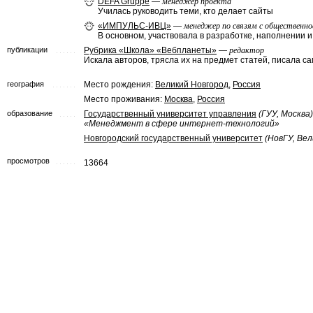
DEFA Gruppe
—
менеджер проекта
Училась руководить теми, кто делает сайты
«ИМПУЛЬС-ИВЦ»
—
менеджер по связям с общественн
В основном, участвовала в разработке, наполнении 
публикации
Рубрика «Школа» «Вебпланеты»
—
редактор
Искала авторов, трясла их на предмет статей, писала с
география
Место рождения:
Великий Новгород
,
Россия
Место проживания:
Москва
,
Россия
образование
Государственный университет управления
(ГУУ, Москва)
«Менеджмент в сфере интернет-технологий»
Новгородский государственный университет
(НовГУ, Ве
просмотров
13664