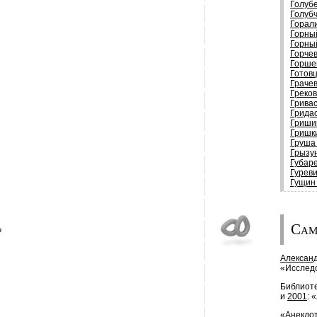
Голуб
Голуб
Горал
Горны
Горны
Горче
Горше
Готов
Граче
Греко
Гривас
Грида
Гриши
Гришк
Груша
Грызун
Губар
Гурев
Гущин
Сам
р
Алексан
«Исследо
Библиот
и
2001
: 
«Анекдот