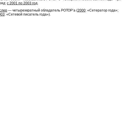
ряд:
с 2001 по 2003 год
.
слер
— четырехкратный обладатель РОТОР’a (
2000
: «Сетератор года»;
003
: «Сетевой писатель года»).