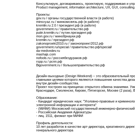
Консультирую, договариваюсь, проектирую, поддерживаю и уп
Product management, information architecture, UX, GUI, consulting
Проекты:
gov.ru / органы государственной власти (в работе)
minsvyaz.ru / минкомсвязь.рф (в работе)
kremlin.ru 2.0 / президент.рф (в работе)
government.ru / правительство.рф
putin.kremlin.ru / путин.президент.рф
mon.gov.ru / минобрнауки.рф
kremlin.ru / президент.рф
zakonoproekt2010.ru / законопроект2012.рф
government.ru/special / правительство.рф/special­/
da-medvedev.ru
mashajs.com
nofools.ru / россиябездураков.рф
rspp.ru / рспп.рф
Bigovernment.ru / большоеправительство.рф
Дизайн-выходные (Design Weekend) – это образовательный пр
главными целями которого являются повышение качества диза
внутри дизайн-сообщества.
Проект построен на принципах открытого обмена знаниями. Уже
Краснодаре, Смоленске, Кирове, Пятигорске, Москве (2 раза), 
Образование:
- Кандидат юридических наук: "Уголовно-правовые и криминол
электронной информации и интернета"
- (МИФИ) Московский государственный инженерно-физический
- Российская Академия Адвокатуры
- лиц. 1511, физмат при МИФИ
Профиль деятельности:
10 лет разработок в качестве арт-директора, креативного дирек
генерального директора