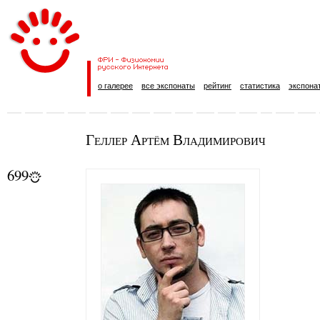
о галерее
все экспонаты
рейтинг
статистика
экспона
Геллер Артём Владимирович
699