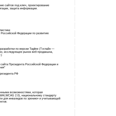
ие сайтов под ключ, проектирование
игации, защита информации.
листики
 Российской Федерации по развитию
разработки по версии Tagline (Тэглайн —
тво, исследующее рынок веб-продакшна,
.)
о сайта Президента Российской Федерации и
ния"
Президента РФ
ченными возможностями, которая
WAI,WCAG 2.0), национальному стандарту
ти для инвалидов по зрению» и учитывающей
ктов.