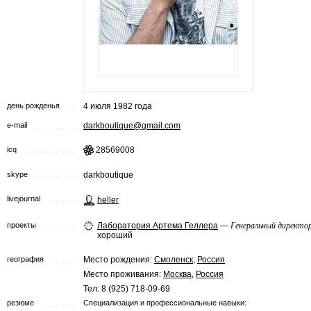
день рожденья
4 июля 1982 года
e-mail
darkboutique@gmail.com
icq
28569008
skype
darkboutique
livejournal
heller
проекты
Лаборатория Артема Геллера
—
Генеральный директо
хороший
география
Место рождения:
Смоленск
,
Россия
Место проживания:
Москва
,
Россия
Тел: 8 (925) 718-09-69
резюме
Специализация и профессиональные навыки: