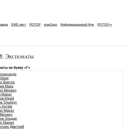
равда
ЕЖЕ-лист
РОТОР
вгик2ooo
Информационный бум
РОТОР++
: Экспонаты
наты на букву «Г»
Александр
 Юлия
ко Виктор
ник Марк
ко Михаил
в Марат
нов Юрий
ов Эльбрус
р Артём
ан Марат
 Михаил
тов Эльдар
ун Мария
олзин Дмитрий