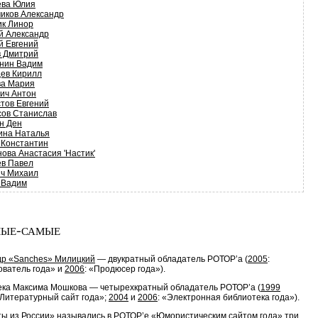
ева Юлия
чиков Александр
ик Линор
й Александр
й Евгений
в Дмитрий
нин Вадим
цев Кирилл
ва Мария
вич Антон
тов Евгений
сов Станислав
н Ден
ина Наталья
 Константин
ова Анастасия 'Настик'
ев Павел
ич Михаил
 Вадим
ые-самые
др «Sanches» Милицкий
— двукратный обладатель РОТОР’a (
2005
:
ватель года» и
2006
: «Продюсер года»).
ека Максима Мошкова — четырехкратный обладатель РОТОР’a (
1999
«Литературный сайт года»;
2004
и
2006
: «Электронная библиотека года»).
ы из России» назывались в РОТОР’е «Юмористическим сайтом года» три