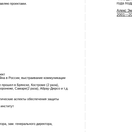
года под
равляю проектами.
.
Алекс Эк
2001—2
оект
йна в России, выстраивание коммуникации
 прошел в Брянске, Костроме (2 раза),
Воронеже, Самаре(2 раза), Абрау-Дюрсо и т.д.
огические аспекты обеспечения защиты
 институт
тора, зам. генерального директора,