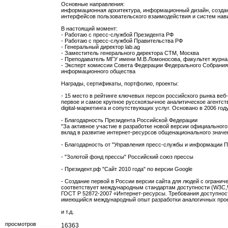
Основные направления:
информационная архитектура, информационный дизайн, создан
интерфейсов пользовательского взаимодействия и систем нав
В настоящий момент:
- Работаю с пресс-службой Президента РФ
- Работаю с пресс-службой Правительства РФ
- Генеральный директор lab.ag
- Заместитель генерального директора СТМ, Москва
- Преподаватель МГУ имени М.В.Ломоносова, факультет журна
- Эксперт комиссии Совета Федерации Федерального Собрания
информационного общества
Награды, сертификаты, портфолио, проекты:
- 15 место в рейтинге ключевых персон российского рынка веб-
первое и самое крупное русскоязычное аналитическое агентс
digital-маркетинга и сопутствующих услуг. Основано в 2006 году
- Благодарность Президента Российской Федерации
"За активное участие в разработке новой версии официальног
вклад в развитие интернет-ресурсов общенационального значе
- Благодарность от "Управления пресс-службы и информации 
- "Золотой фонд прессы" Российский союз прессы
- Президент.рф "Сайт 2010 года" по версии Google
- Создание первой в России версии сайта для людей с ограни
соответствует международным стандартам доступности (W3C,
ГОСТ Р 52872-2007 «Интернет-ресурсы. Требования доступнос
имеющийся международный опыт разработки аналогичных прое
и т.д.
просмотров
16363