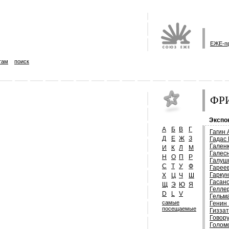
ЕЖЕ-п
там
поиск
ФРИ
Экспо
А
Б
В
Г
Гагин 
Д
Е
Ж
З
Гадас
Гален
И
К
Л
М
Галес
Н
О
П
Р
Галуш
С
Т
У
Ф
Гарее
Гарку
Х
Ц
Ч
Ш
Гасан
Щ
Э
Ю
Я
Гелле
D
L
V
Гельм
самые
Генин
посещаемые
Гизза
Говор
Голом