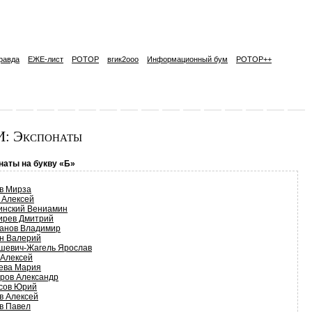
равда
ЕЖЕ-лист
РОТОР
вгик2ooo
Информационный бум
РОТОР++
: Экспонаты
наты на букву «Б»
в Мирза
 Алексей
инский Вениамин
ирев Дмитрий
анов Владимир
н Валерий
шевич-Жагель Ярослав
 Алексей
ева Мария
ров Александр
сов Юрий
в Алексей
в Павел