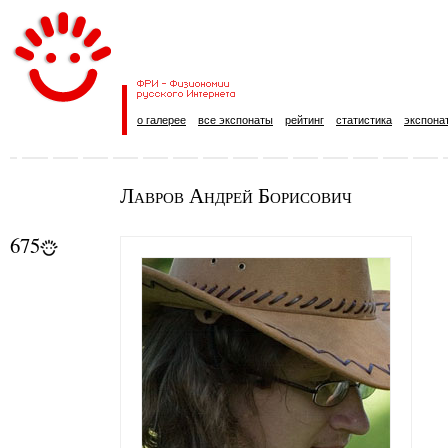
о галерее
все экспонаты
рейтинг
статистика
экспона
Лавров Андрей Борисович
675