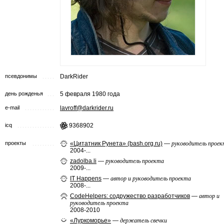
псевдонимы
DarkRider
день рожденья
5 февраля 1980 года
e-mail
lavroff@darkrider.ru
icq
9368902
проекты
«Цитатник Рунета» (bash.org.ru)
—
руководитель прое
2004-...
zadolba.li
—
руководитель проекта
2009-...
IT Happens
—
автор и руководитель проекта
2008-...
CodeHelpers: содружество разработчиков
—
автор и
руководитель проекта
2008-2010
«Луркоморье»
—
держатель свечки