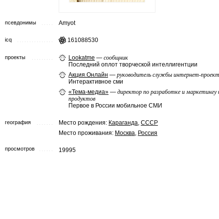
псевдонимы
Amyot
icq
161088530
проекты
Lookatme
—
сообщник
Последний оплот творческой интеллигентции
Акция.Онлайн
—
руководитель службы интернет-проек
Интерактивное сми
«Тема-медиа»
—
директор по разработке и маркетингу 
продуктов
Первое в России мобильное СМИ
география
Место рождения:
Караганда
,
СССР
Место проживания:
Москва
,
Россия
просмотров
19995