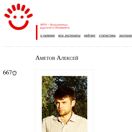
о галерее
все экспонаты
рейтинг
статистика
экспона
Аметов Алексей
667