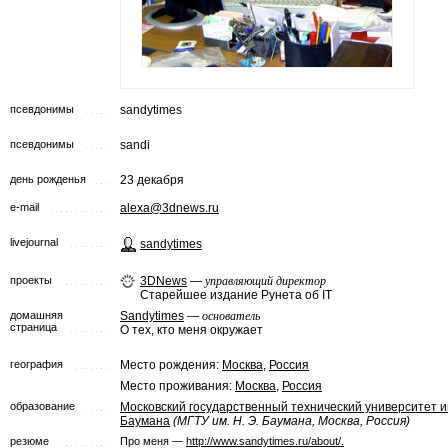
псевдонимы
sandytimes
псевдонимы
sandi
день рожденья
23 декабря
e-mail
alexa@3dnews.ru
livejournal
sandytimes
проекты
3DNews
—
управляющий директор
Cтарейшее издание Рунета об IT
домашняя
Sandytimes
—
основатель
страница
О тех, кто меня окружает
география
Место рождения:
Москва
,
Россия
Место проживания:
Москва
,
Россия
образование
Московский государственный технический университет им
Баумана
(МГТУ им. Н. Э. Баумана, Москва, Россия)
резюме
Про меня —
http://www.sandytimes.ru/about/.