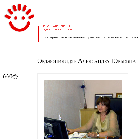
о галерее
все экспонаты
рейтинг
статистика
экспона
Орджоникидзе Александра Юрьевна
660