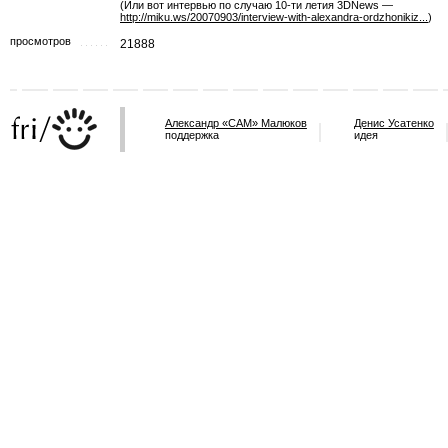
(Или вот интервью по случаю 10-ти летия 3DNews —
http://miku.ws/20070903/interview-with-alexandra-ordzhonikiz...
)
просмотров
21888
Александр «САМ» Малюков
Денис Усатенко
поддержка
идея