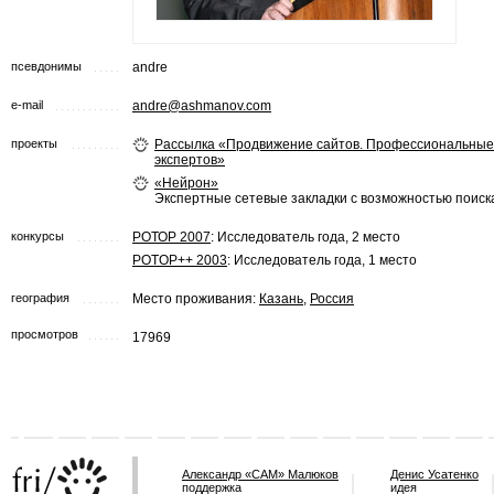
псевдонимы
andre
e-mail
andre@ashmanov.com
проекты
Рассылка «Продвижение сайтов. Профессиональные
экспертов»
«Нейрон»
Экспертные сетевые закладки с возможностью поиск
конкурсы
РОТОР 2007
: Исследователь года, 2 место
POTOP++ 2003
: Исследователь года, 1 место
география
Место проживания:
Казань
,
Россия
просмотров
17969
Александр «САМ» Малюков
Денис Усатенко
поддержка
идея