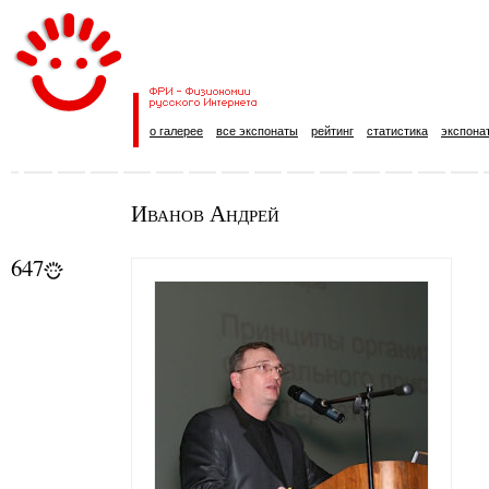
о галерее
все экспонаты
рейтинг
статистика
экспона
Иванов Андрей
647