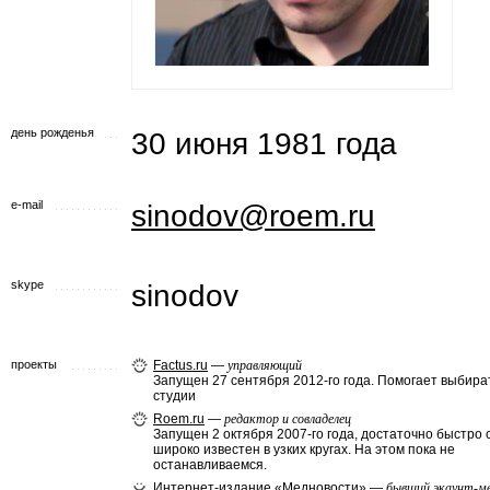
день рожденья
30 июня 1981 года
e-mail
sinodov@roem.ru
skype
sinodov
проекты
Factus.ru
—
управляющий
Запущен 27 сентября 2012-го года. Помогает выбира
студии
Roem.ru
—
редактор и совладелец
Запущен 2 октября 2007-го года, достаточно быстро 
широко известен в узких кругах. На этом пока не
останавливаемся.
Интернет-издание «Медновости»
—
бывший экаунт-м