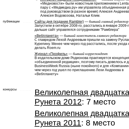
«Медновости» были новостным приложением к Lenta.
пару с «Медмедиа.ру» им управляла объединенная 
под руководством (в разное время) Алексея Андреева
Алексея Водовозова, Натальи Клим.
публикации
Сайты дня (издание Rambler)
—
бывший главный редактор
Запустили в октябре 2008-го, расстались в январе 2009-г
дальше сайт управлялся сотрудниками "Рамблера"
«Вебпланета»
—
бывший заместитель главного редактора
С главредом Лехой Андреевым пришли на замену Русла
Курепину. Менее чем через год расстались, после ухода
делать Roem.ru
Журнал «Профиль»
—
бывший корреспондент
В издательском доме Родионова практикуется концепци
«объединенной редакции», поэтому писать довелось и 
BusinessWeek Russia (ныне покойного) и для «Компании
чем через год ушел по приглашению Лехи Андреева в
«Вебпланету»
конкурсы
Великолепная двадцатк
Рунета 2012
: 7 место
Великолепная двадцатк
Рунета 2011
: 8 место