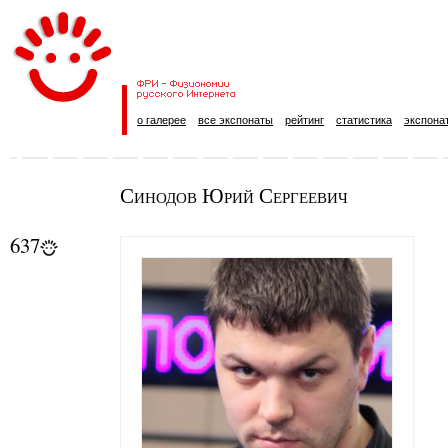
о галерее
все экспонаты
рейтинг
статистика
экспона
Синодов Юрий Сергеевич
637