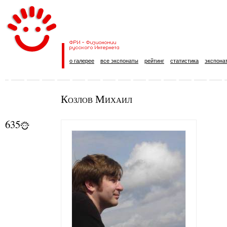
о галерее
все экспонаты
рейтинг
статистика
экспона
Козлов Михаил
635