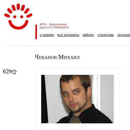
о галерее
все экспонаты
рейтинг
статистика
экспона
Чеканов Михаил
629