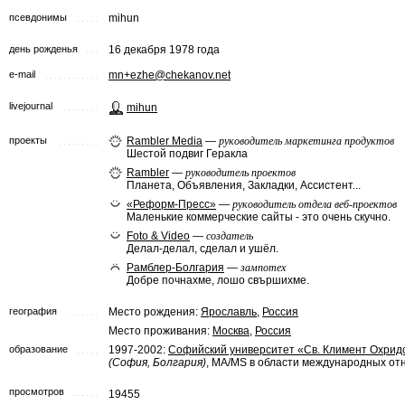
псевдонимы
mihun
день рожденья
16 декабря 1978 года
e-mail
mn+ezhe@chekanov.net
livejournal
mihun
проекты
Rambler Media
—
руководитель маркетинга продуктов
Шестой подвиг Геракла
Rambler
—
руководитель проектов
Планета, Объявления, Закладки, Ассистент...
«Реформ-Пресс»
—
руководитель отдела веб-проектов
Маленькие коммерческие сайты - это очень скучно.
Foto & Video
—
создатель
Делал-делал, сделал и ушёл.
Рамблер-Болгария
—
зампотех
Добре почнахме, лошо свършихме.
география
Место рождения:
Ярославль
,
Россия
Место проживания:
Москва
,
Россия
образование
1997-2002:
Софийский университет «Св. Климент Охрид
(София, Болгария)
, MA/MS в области международных о
просмотров
19455