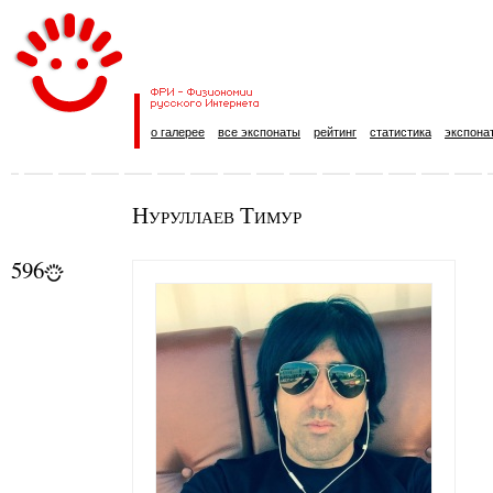
о галерее
все экспонаты
рейтинг
статистика
экспона
Нуруллаев Тимур
596