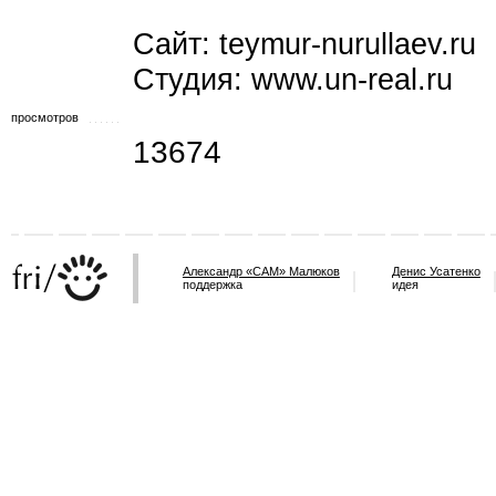
Сайт: teymur-nurullaev.ru
Студия: www.un-real.ru
просмотров
13674
Александр «САМ» Малюков
Денис Усатенко
поддержка
идея