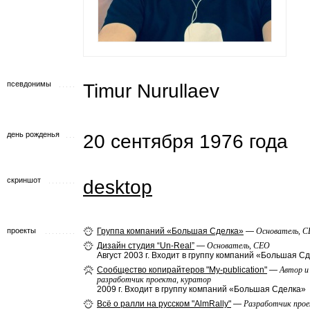
псевдонимы
Timur Nurullaev
день рожденья
20 сентября 1976 года
скриншот
desktop
проекты
Группа компаний «Большая Сделка»
—
Основатель, 
Дизайн студия “Un-Real”
—
Основатель, CEO
Август 2003 г. Входит в группу компаний «Большая С
Сообщество копирайтеров "My-publication"
—
Автор и
разработчик проекта, куратор
2009 г. Входит в группу компаний «Большая Сделка»
Всё о ралли на русском "AlmRally"
—
Разработчик прое