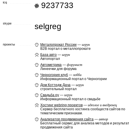
icq
9237733
skype
selgreg
проекты
Металопрокат России
—
игрун
B2B портал о металлопрокате
База авто
—
игрун
Автопортал
Автометрика
—
форумист
Линеечки для форума
Черногория клуб
—
хобби
Информационный портал о Черногории
Дом Коттедж Дача
—
игрун
строительный портал
Свадьба ру
—
игрун
Информационный портал о свадьбе
Хостинг wеbring проектов
—
идеолог и внедренец
Сервер бесплатного хостинга сообществ сайтов по
тематическим признакам.
Анализатор продвижения сайта
—
автор
Бесплатный сервис для анализа методов и результа
продвижения сайта