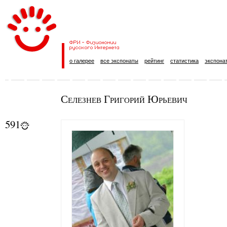
о галерее
все экспонаты
рейтинг
статистика
экспона
Селезнев Григорий Юрьевич
591