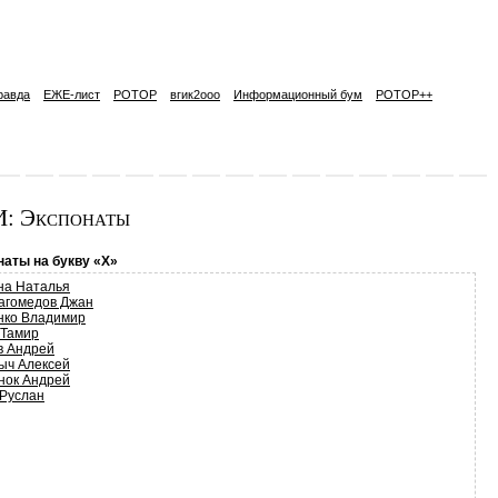
равда
ЕЖЕ-лист
РОТОР
вгик2ooo
Информационный бум
РОТОР++
: Экспонаты
наты на букву «Х»
на Наталья
агомедов Джан
нко Владимир
 Тамир
в Андрей
ыч Алексей
нок Андрей
 Руслан