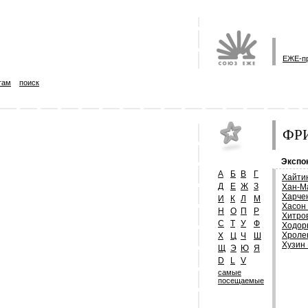
ЕЖЕ-п
там
поиск
ФРИ
Экспо
А
Б
В
Г
Хайти
Д
Е
Ж
З
Хан-М
Харче
И
К
Л
М
Хасон
Н
О
П
Р
Хитро
С
Т
У
Ф
Ходор
Хроле
Х
Ц
Ч
Ш
Хузин
Щ
Э
Ю
Я
D
L
V
самые
посещаемые