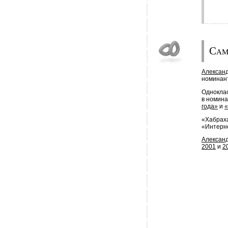
Сам
Алексан
номинант
Одноклас
в номин
года»
и
«
«Хабраха
«Интерн
Алексан
2001
и
2