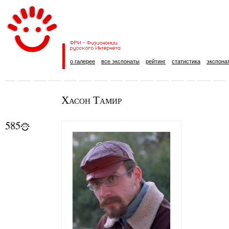
о галерее
все экспонаты
рейтинг
статистика
экспона
Хасон Тамир
585