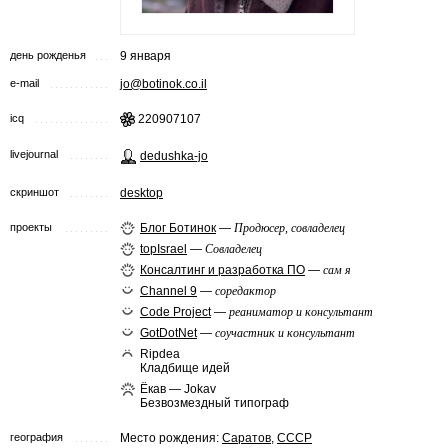
день рожденья
9 января
e-mail
jo@botinok.co.il
icq
220907107
livejournal
dedushka-jo
скриншот
desktop
проекты
Блог Ботинок
—
Продюсер, совладелец
topIsrael
—
Совладелец
Консалтинг и разработка ПО
—
сам я
Channel 9
—
соредактор
Code Project
—
реаниматор и консультант
GotDotNet
—
соучастник и консультант
Ripdea
Кладбище идей
Ёкав — Jokav
Безвозмездный типограф
география
Место рождения:
Саратов
,
СССР