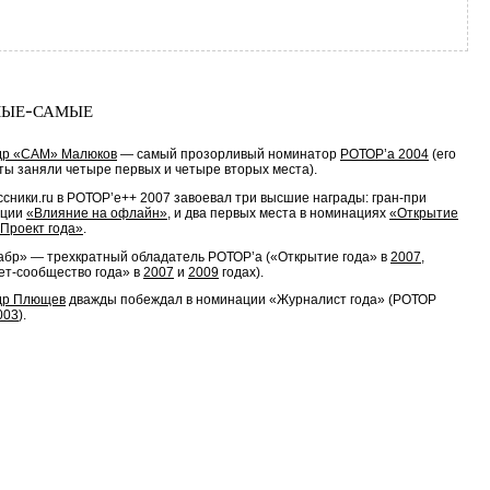
ые-самые
др «САМ» Малюков
— самый прозорливый номинатор
РОТОР’а 2004
(его
ы заняли четыре первых и четыре вторых места).
сники.ru в РОТОР’е++ 2007 завоевал три высшие награды: гран-при
ации
«Влияние на офлайн»
, и два первых места в номинациях
«Открытие
Проект года»
.
бр» — трехкратный обладатель РОТОР’а («Открытие года» в
2007
,
ет-сообщество года» в
2007
и
2009
годах).
др Плющев
дважды побеждал в номинации «Журналист года» (РОТОР
003
).