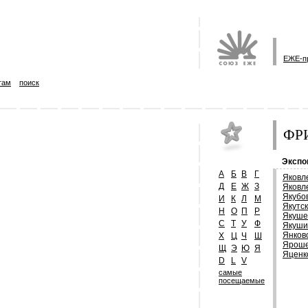
ЕЖЕ-п
там
поиск
ФРИ
Экспо
А
Б
В
Г
Яковл
Д
Е
Ж
З
Яковл
Якубо
И
К
Л
М
Якутс
Н
О
П
Р
Якуше
С
Т
У
Ф
Якуши
Янков
Х
Ц
Ч
Ш
Яроше
Щ
Э
Ю
Я
Яценк
D
L
V
самые
посещаемые