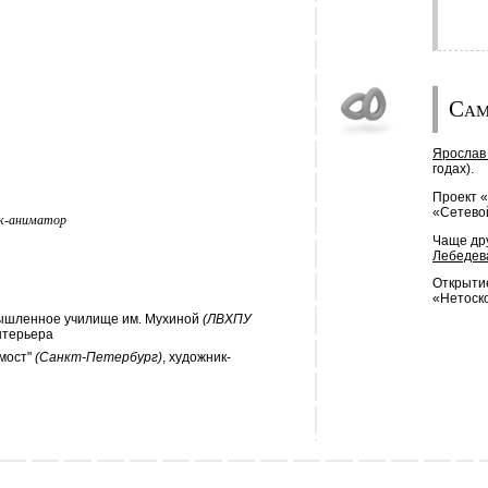
Сам
Ярослав
годах).
Проект 
«Сетевой
ик-аниматор
Чаще др
Лебедев
Открыти
«Нетоск
мышленное училище им. Мухиной
(ЛВХПУ
нтерьера
 мост"
(Санкт-Петербург)
, художник-