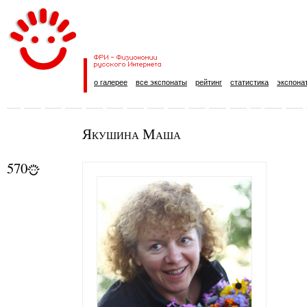
о галерее
все экспонаты
рейтинг
статистика
экспона
Якушина Маша
570