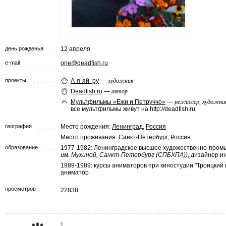
день рожденья
12 апреля
e-mail
one@deadfish.ru
проекты
А-я-яй. ру
—
художник
Deadfish.ru
—
автор
Мультфильмы «Ежи и Петруччо»
—
режиссер, художн
все мультфильмы живут на http://deadfish.ru
география
Место рождения:
Ленинград
,
Россия
Место проживания:
Санкт-Петербург
,
Россия
образование
1977-1982: Ленинградское высшее художественно-про
им. Мухиной, Санкт-Петербург (СПБХПА))
, дизайнер и
1989-1989: курсы аниматоров при киностудии "Троицкий
аниматор
просмотров
22838