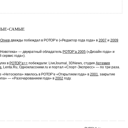
ые-самые
 Огнев
дважды побеждал в РОТОР’e («Редактор года года» в
2007
и
2009
«Новотека» — двукратный обладатель
РОТОР’a 2005
(«Дизайн года» и
 сервис года»).
угих в
РОТОР’e++
побеждали: LiveJournal, 3DNews, студия
Артемия
а
, Lenta.Ru, Одноклассники.ru и портал
«Спорт-Экспресс»
— по три раза.
е «Нетоскопа» явилось в РОТОР’e «Открытием года» в
2001
, закрытие
опа» — «Разочарованием года» в
2002
году.