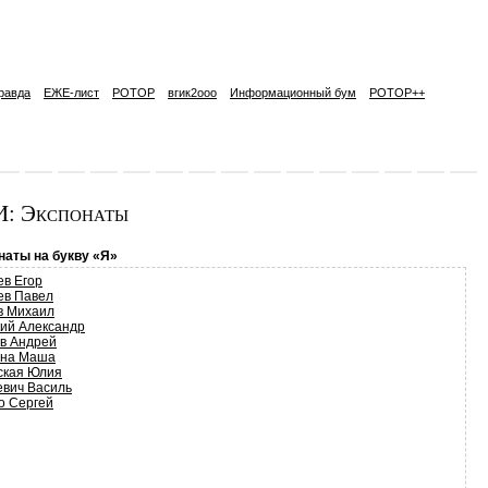
равда
ЕЖЕ-лист
РОТОР
вгик2ooo
Информационный бум
РОТОР++
: Экспонаты
наты на букву «Я»
ев Егор
ев Павел
в Михаил
кий Александр
в Андрей
на Маша
ская Юлия
вич Василь
о Сергей