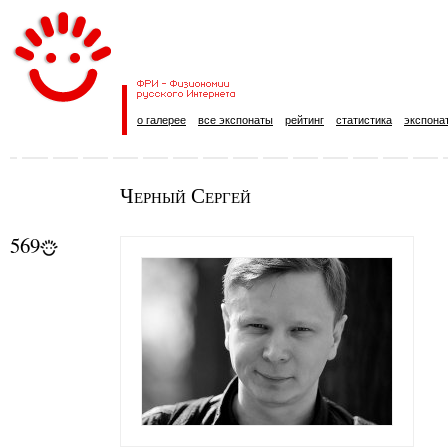
о галерее
все экспонаты
рейтинг
статистика
экспона
Черный Сергей
569