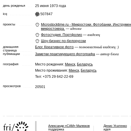
день рожденья
25 июня 1973 года
icq
507847
проекты
Microstocktime.ru - Микростоки. Фотобанки. Инструме
микростокера.
—
идеолог
Фотостудия. Портфолио
—
владелец
Шоу-бизнес по-белорусски
домашняя
Блог. Креативное фото
—
полновластный владелец :)
страница
публикации
Заметки практикующего фотографа
—
автор блога
география
Место рождения:
Минск
,
Беларусь
Место проживания:
Минск
,
Беларусь
Тел: +375 29 642-22-69
просмотров
20501
Александр «САМ» Малюков
Денис Усатенко
поддержка
идея