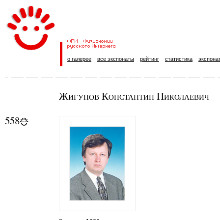
о галерее
все экспонаты
рейтинг
статистика
экспона
Жигунов Константин Николаевич
558