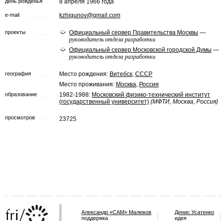
день рожденья
8 апреля 1966 года
e-mail
kzhigunov@gmail.com
проекты
Официальный сервер Правительства Москвы
—
руководитель отдела разработки
Официальный сервер Московской городской Думы
—
руководитель отдела разработки
география
Место рождения:
Витебск
,
СССР
Место проживания:
Москва
,
Россия
образование
1982-1988:
Московский физико-технический институт
(государственный университет)
(МФТИ, Москва, Россия)
просмотров
23725
Александр «САМ» Малюков
Денис Усатенко
поддержка
идея