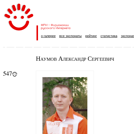
о галерее
все экспонаты
рейтинг
статистика
экспона
Наумов Александр Сергеевич
547