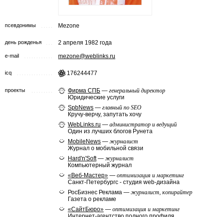
псевдонимы
Mezone
день рожденья
2 апреля 1982 года
e-mail
mezone@weblinks.ru
icq
176244477
проекты
Фирма СПБ
—
генеральный директор
Юридические услуги
SpbNews
—
главный по SEO
Кручу-верчу, запутать хочу
WebLinks.ru
—
администратор и ведущий
Один из лучших блогов Рунета
MobileNews
—
журналист
Журнал о мобильной связи
Hard'n'Soft
—
журналист
Компьютерный журнал
«Веб-Мастер»
—
оптимизация и маркетинг
Санкт-Петербургс - студия web-дизайна
РосБизнес Реклама —
журналист, копирайтер
Газета о рекламе
«СайтБюро»
—
оптимизация и маркетинг
Интернет-агентство полного профиля