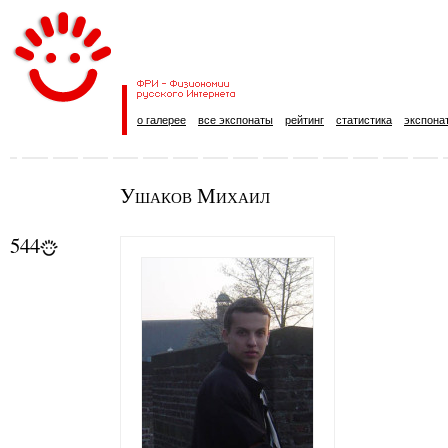
о галерее
все экспонаты
рейтинг
статистика
экспона
Ушаков Михаил
544