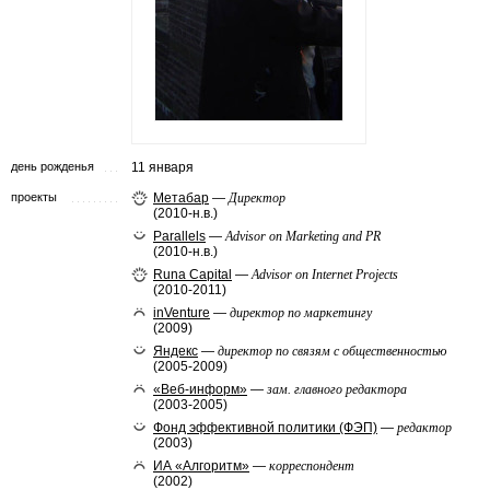
день рожденья
11 января
проекты
Метабар
—
Директор
(2010-н.в.)
Parallels
—
Advisor on Marketing and PR
(2010-н.в.)
Runa Capital
—
Advisor on Internet Projects
(2010-2011)
inVenture
—
директор по маркетингу
(2009)
Яндекс
—
директор по связям с общественностью
(2005-2009)
«Веб-информ»
—
зам. главного редактора
(2003-2005)
Фонд эффективной политики (ФЭП)
—
редактор
(2003)
ИА «Алгоритм»
—
корреспондент
(2002)