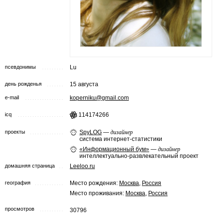
псевдонимы
Lu
день рожденья
15 августа
e-mail
koperniku@gmail.com
icq
114174266
проекты
SpyLOG
—
дизайнер
система интернет-статистики
«Информационный бум»
—
дизайнер
интеллектуально-развлекательный проект
домашняя страница
Leeloo.ru
география
Место рождения:
Москва
,
Россия
Место проживания:
Москва
,
Россия
просмотров
30796