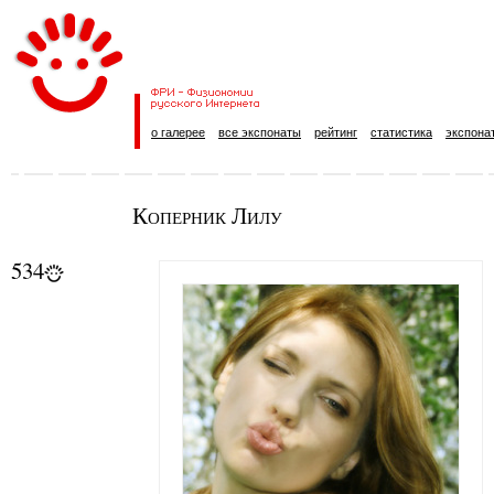
о галерее
все экспонаты
рейтинг
статистика
экспона
Коперник Лилу
534