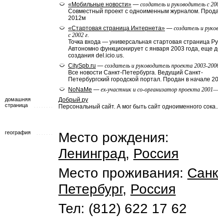
«Мобильные новости»
—
создатель и руководитель с 200
Совместный проект с одноименным журналом. Прода
2012м
«Стартовая страница Интернета»
—
создатель и руко
с 2002 г.
Точка входа — универсальная стартовая страница Ру
Автономно функционирует с января 2003 года, еще д
создания del.icio.us.
CitySpb.ru
—
создатель и руководитель проекта 2003-200
Все новости Санкт-Петербурга. Ведущий Санкт-
Петербургский городской портал. Продан в начале 2
NoNaMe
—
ех-участник и со-организатор проекта 2001
домашняя
Добрый.ру
страница
Персональный сайт. А мог быть сайт одноименного сока...
география
Место рождения:
Ленинград
,
Россия
Место проживания:
Санк
Петербург
,
Россия
Тел: (812) 622 17 62