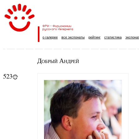
о галерее
все экспонаты
рейтинг
статистика
экспона
Добрый Андрей
523