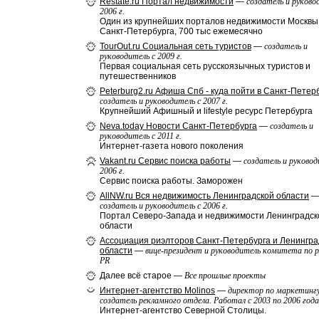
Restate.ru Портал недвижимости
—
создатель и руково
2006 г.
Один из крупнейших порталов недвижимости Москвы
Санкт-Петербурга, 700 тыс ежемесячно
TourOut.ru Социальная сеть туристов
—
создатель и
руководитель с 2009 г.
Первая социальная сеть русскоязычных туристов и
путешественников
Peterburg2.ru Афиша Спб - куда пойти в Санкт-Петер
создатель и руководитель с 2007 г.
Крупнейший Афишный и lifestyle ресурс Петербурга
Neva.today Новости Санкт-Петербурга
—
создатель и
руководитель c 2011 г.
Интернет-газета нового поколения
Vakant.ru Сервис поиска работы
—
создатель и руковод
2006 г.
Сервис поиска работы. Заморожен
AllNW.ru Вся недвижимость Ленинградской области
создатель и руководитель с 2006 г.
Портал Северо-Запада и недвижимости Ленинградск
области
Ассоциация риэлторов Санкт-Петербурга и Ленингра
области
—
вице-президент и руководитель комитета по р
PR
Далее всё старое —
Все прошлые проекты
Интернет-агентство Molinos
—
директор по маркетингу
создатель рекламного отдела. Работал с 2003 по 2006 года
Интернет-агентство Северной Столицы.