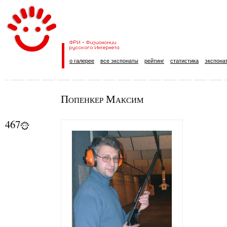
о галерее
все экспонаты
рейтинг
статистика
экспона
Попенкер Максим
467