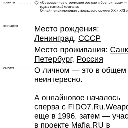
проекты
«Современное стрелковое оружие и боеприпасы»
—
царь и воинский начальник
Онлайн-энциклопедия стрелкового оружия ХХ и ХХI в
география
Место рождения:
Ленинград
,
СССР
Место проживания:
Санк
Петербург
,
Россия
резюме
О личном — это в общем
неинтересно.
А онлайновое началось
сперва с FIDO7.Ru.Weap
еще в 1996, затем — уча
в проекте Mafia.RU в