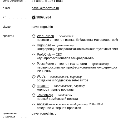
день рожденья
24 апреля 1981 года
e-mail
pavel@rogozhin.ru
icq
98995284
skype
pavel.rogozhin
проекты
WebCrunch
—
основатель
новости интернет-рынка, библиотека материаов, ве
HighLoad
—
организатор
конференция разработчиков высоконагрузочных сис
ProfyClub
—
CEO
клуб профессионалов веб-разработки
Российские интернет технологии
—
организатор
первая российская профессиональная конференция
РИТ-2007
Web's
—
сооснователь, партнер
создание и поддержка веб-сайтов
alpacom
—
сооснователь, партнер
корпоративные порталы
Тамбов.org
—
создатель
первый тамбовский портал
Annexis
—
основатель, гендиректор, 2002-2004
создание интернет-проектов
домашняя
pavel.rogozhin.ru
страница