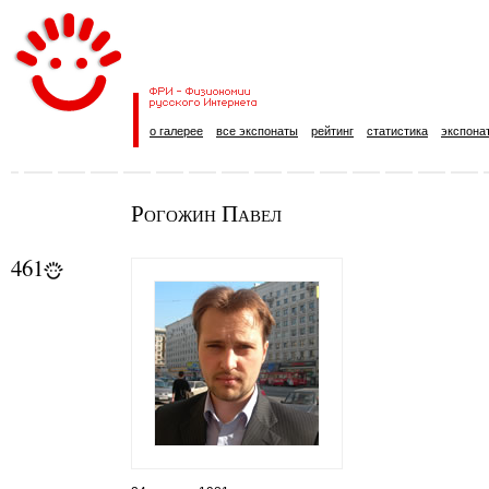
о галерее
все экспонаты
рейтинг
статистика
экспона
Рогожин Павел
461