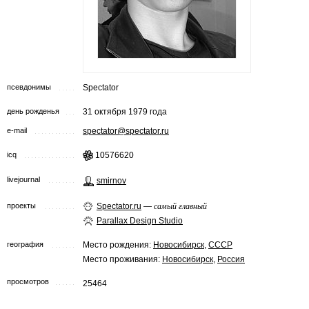
псевдонимы
Spectator
день рожденья
31 октября 1979 года
e-mail
spectator@spectator.ru
icq
10576620
livejournal
smirnov
проекты
Spectator.ru
—
самый главный
Parallax Design Studio
география
Место рождения:
Новосибирск
,
СССР
Место проживания:
Новосибирск
,
Россия
просмотров
25464