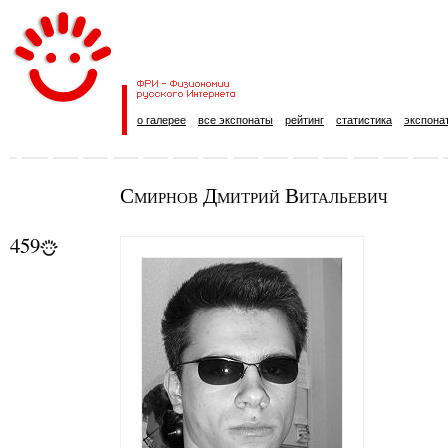
о галерее
все экспонаты
рейтинг
статистика
экспона
Смирнов Дмитрий Витальевич
459