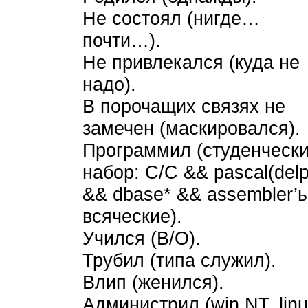
Не состоял (нигде…
почти…).
Не привлекался (куда не
надо).
В порочащих связях не
замечен (маскировался).
Программил (студенческ
набор: С/C && pascal(delp
&& dbase* && assembler’
всяческие).
Учился (В/О).
Трубил (типа служил).
Влип (женился).
Администрил (win NT, linu