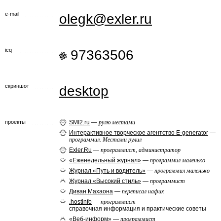
e-mail
olegk@exler.ru
icq
97363506
скриншот
desktop
проекты
SMI2.ru
—
рулю местами
Интерактивное творческое агентство E-generator
—
программил. Местами рулил
Exler.Ru
—
программист, администратор
«Еженедельный журнал»
—
программил маленько
Журнал «Путь и водитель»
—
программил маленько
Журнал «Высокий стиль»
—
программист
Диван Махаона
—
переписал нафих
.hostinfo
—
программист
справочная информация и практические советы
«Веб-информ»
—
программист