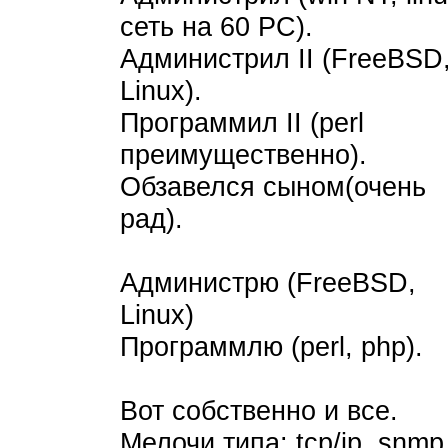
сеть на 60 PС).
Администрил II (FreeBSD
Linux).
Программил II (perl
преимущественно).
Обзавелся сыном(очень
рад).
Администрю (FreeBSD,
Linux)
Программлю (perl, php).
Вот собственно и все.
Мелочи типа: tcp/ip, snmp