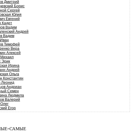
ов Дмитрий
чевский Борис
ной Сергей
овская Юлия
вич Евгений
р Кадет
нов Вадим
вленский Андрей
ов Вадим
 Иван
ев Тимофей
ренко Вера
кин Алексей
 Михаил
с Эрик
ская Ирина
анн Андрей
вская Ольга
н Константин
в Леонид
цов Андриан
ный Семен
кина Людмила
ков Валерий
 Олег
ский Егор
ые-самые