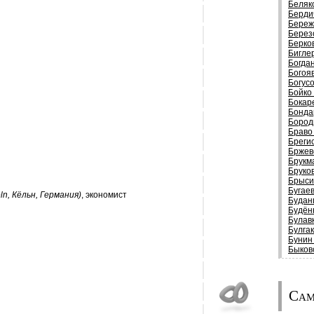
Беляк
Берди
Береж
Берез
Берко
Бигле
Богда
Богоя
Богус
Бойко
Бокар
Бонда
Бород
Браво
Бреги
Бржев
Брукм
Бруко
Брыси
Бугае
ln, Кёльн, Германия)
, экономист
Будан
Будён
Булав
Булга
Бунин
Быков
Сам