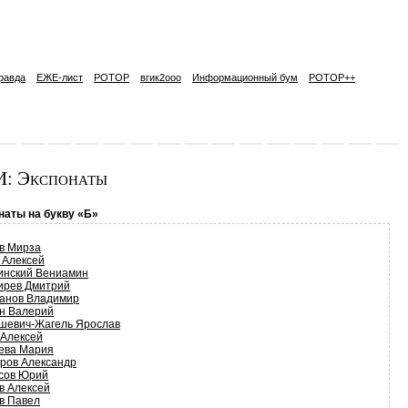
равда
ЕЖЕ-лист
РОТОР
вгик2ooo
Информационный бум
РОТОР++
: Экспонаты
наты на букву «Б»
в Мирза
 Алексей
инский Вениамин
ирев Дмитрий
анов Владимир
н Валерий
шевич-Жагель Ярослав
 Алексей
ева Мария
ров Александр
сов Юрий
в Алексей
в Павел