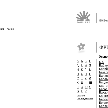
ЕЖЕ-п
там
поиск
ФРИ
Экспо
А
Б
В
Г
Б А
Д
Е
Ж
З
Бабае
Бабий
И
К
Л
М
Бакал
Н
О
П
Р
Балак
С
Т
У
Ф
Бараб
Барди
Х
Ц
Ч
Ш
Барто
Щ
Э
Ю
Я
Басов
D
L
V
Бахар
самые
Башки
посещаемые
Белоу
Беляе
Беляе