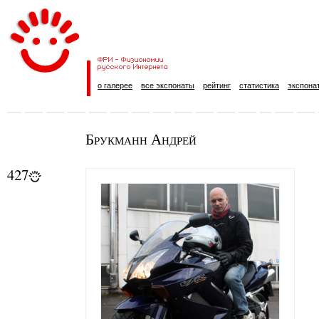
о галерее
все экспонаты
рейтинг
статистика
экспона
Брукманн Андрей
427