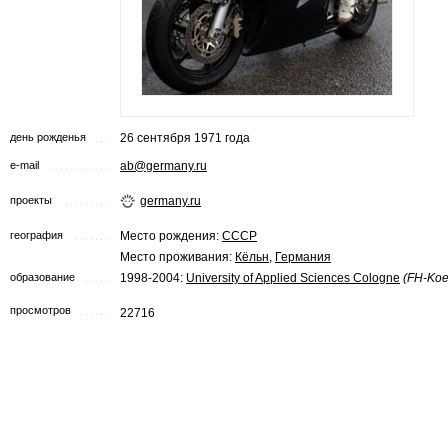
день рожденья
26 сентября 1971 года
e-mail
ab@germany.ru
проекты
germany.ru
география
Место рождения:
СССР
Место проживания:
Кёльн
,
Германия
образование
1998-2004:
University of Applied Sciences Cologne
(FH-Koe
просмотров
22716