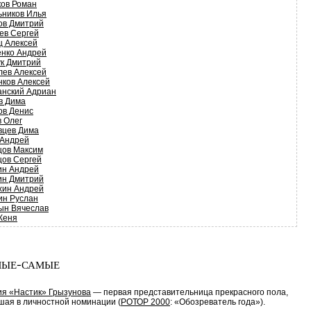
ков Роман
ьников Илья
ов Дмитрий
ев Сергей
ц Алексей
енко Андрей
ук Дмитрий
лев Алексей
нков Алексей
анский Адриан
в Дима
ов Денис
в Олег
вцев Дима
 Андрей
цов Максим
цов Сергей
ин Андрей
ин Дмитрий
хин Андрей
ин Руслан
ын Вячеслав
Женя
ые-самые
ия «Настик» Грызунова
— первая представительница прекрасного пола,
шая в личностной номинации (
РОТОР 2000
: «Обозреватель года»).