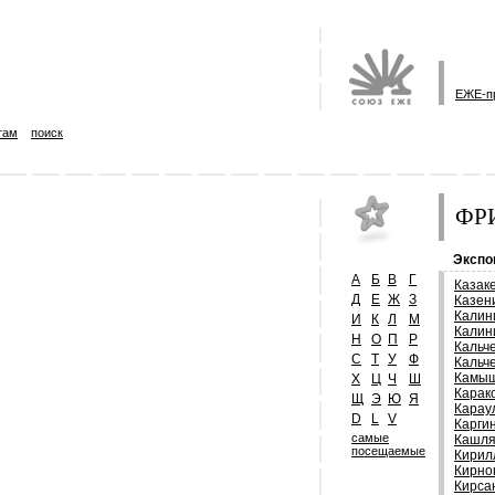
ЕЖЕ-п
там
поиск
ФРИ
Экспо
А
Б
В
Г
Казак
Д
Е
Ж
З
Казен
Калин
И
К
Л
М
Калин
Н
О
П
Р
Кальч
С
Т
У
Ф
Кальч
Камыш
Х
Ц
Ч
Ш
Карак
Щ
Э
Ю
Я
Карау
D
L
V
Карги
самые
Кашля
посещаемые
Кирил
Кирно
Кирса