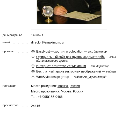
день рожденья
14 июня
e-mail
director@zmaximum.ru
проекты
EasyHost — хостинг и colocation
—
ген. директор
Официальный сайт рок-группы «Крематорий»
—
веб-
администратор группы
Интернет-агентство Zet Maximum
—
ген. директор
Бесплатный архив векторных изображений
—
владеле
WebStyle design group —
создатель, управляющий
география
Место рождения:
Москва
,
Россия
Место проживания:
Москва
,
Россия
Тел: +7(095)155-0466
просмотров
24416