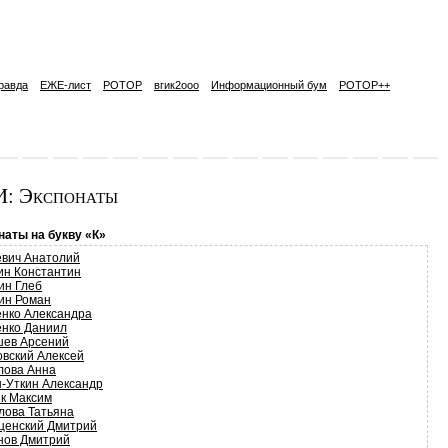
равда
ЕЖЕ-лист
РОТОР
вгик2ooo
Информационный бум
РОТОР++
: Экспонаты
наты на букву «К»
евич Анатолий
ин Константин
ин Глеб
ин Роман
енко Александра
енко Даниил
ев Арсений
овский Алексей
лова Анна
н-Уткин Александр
к Максим
лова Татьяна
ценский Дмитрий
нов Дмитрий