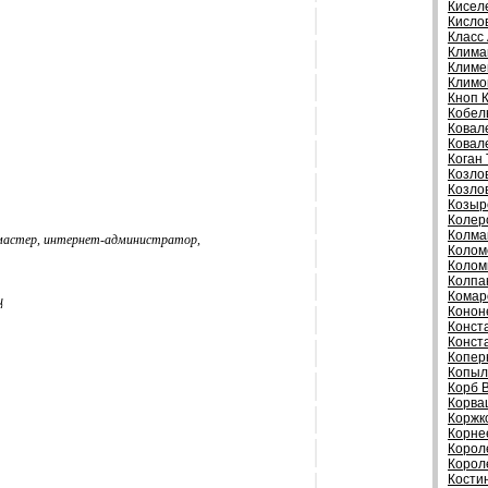
Кисел
Кисло
Класс
Клима
Климе
Климо
Кноп 
Кобел
Ковал
Ковал
Коган
Козло
Козло
Козыр
Колер
Колма
мастер, интернет-администратор,
Колом
Колом
Колпа
Комар
ц
Конон
Конст
Конст
Копер
Копыл
Корб 
Корва
Коржк
Корне
Корол
Корол
Кости