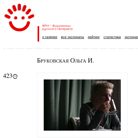
о галерее
все экспонаты
рейтинг
статистика
экспона
Бруковская Ольга И.
423