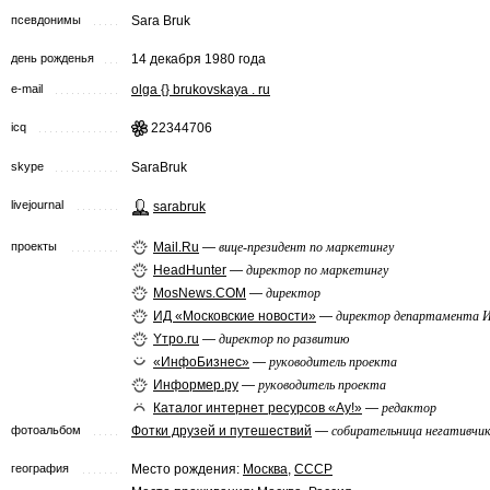
псевдонимы
Sara Bruk
день рожденья
14 декабря 1980 года
e-mail
olga {} brukovskaya . ru
icq
22344706
skype
SaraBruk
livejournal
sarabruk
проекты
Mail.Ru
—
вице-президент по маркетингу
HeadHunter
—
директор по маркетингу
MosNews.COM
—
директор
ИД «Московские новости»
—
директор департамента 
Yтро.ru
—
директор по развитию
«ИнфоБизнес»
—
руководитель проекта
Информер.ру
—
руководитель проекта
Каталог интернет ресурсов «Ау!»
—
редактор
фотоальбом
Фотки друзей и путешествий
—
собирательница негативчи
география
Место рождения:
Москва
,
СССР