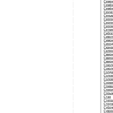
Семен
Семён
Семён
Сенче
Сеньк
Серге
Серге
Серги
Сетки
Сибга
Сивол
Симон
Синод
Скана
Скляр
Смирн
Смирн
Смирн
Сокол
Сокол
Солда
Солов
Солов
Сорки
Спива
Спири
Спрыж
Стан
Степа
Струч
Субоч
Сувор