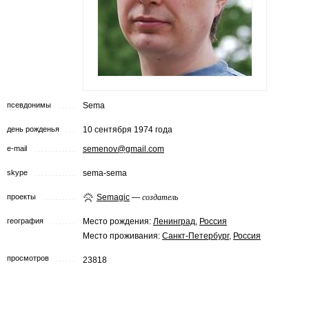
псевдонимы
Sema
день рожденья
10 сентября 1974 года
e-mail
semenov@gmail.com
skype
sema-sema
проекты
Semagic
—
создатель
география
Место рождения:
Ленинград
,
Россия
Место проживания:
Санкт-Петербург
,
Россия
просмотров
23818