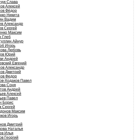
чук Слава
ов Алексей
ов Фёдор
нко Никита
ин Вадим
ев Александр
ев Сергей
енко Максим
н Глеб
туллин Айнур
об Игорь
ова Любовь
ов Юрий
ви Андрей
евский Евгений
ов Александр
ов Дмитрий
ов Федор
ов-Ходаков Павел
ова Соня
тов Андрей
ьев Алексей
ьев Павел
н Борис
к Сергей
донов Максим
ков Игорь
нов Дмитрий
кова Наталья
ев Илья
ов Георгий