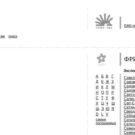
ЕЖЕ-п
там
поиск
ФРИ
Экспо
А
Б
В
Г
Савел
Д
Е
Ж
З
Савов
Садов
И
К
Л
М
Садов
Н
О
П
Р
Саето
С
Т
У
Ф
Салко
Сап-С
Х
Ц
Ч
Ш
Сатин
Щ
Э
Ю
Я
Сверд
D
L
V
Себра
самые
Сегал
посещаемые
Селез
Семен
Семен