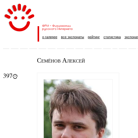
о галерее
все экспонаты
рейтинг
статистика
экспона
Семёнов Алексей
397