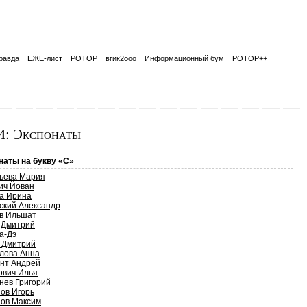
равда
ЕЖЕ-лист
РОТОР
вгик2ooo
Информационный бум
РОТОР++
: Экспонаты
наты на букву «С»
ьева Мария
ич Йован
а Ирина
ский Александр
в Ильшат
 Дмитрий
а-Дэ
 Дмитрий
лова Анна
нт Андрей
ович Илья
нев Григорий
ов Игорь
ов Максим