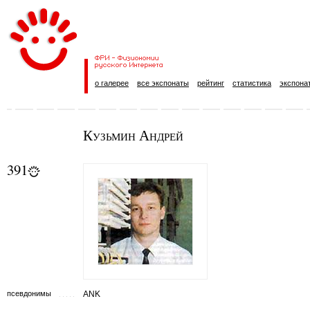
о галерее
все экспонаты
рейтинг
статистика
экспона
Кузьмин Андрей
391
псевдонимы
ANK