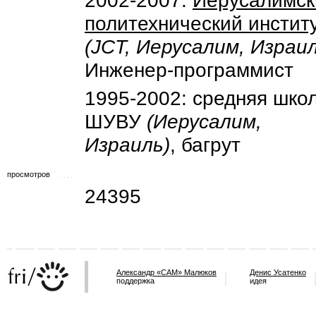
2002-2007:
Иерусалимск
политехнический инстит
(JCT, Иерусалим, Израил
Инженер-программист
1995-2002: средняя шко
ШУВУ
(Иерусалим,
Израиль)
, багрут
просмотров
24395
Александр «САМ» Малюков
Денис Усатенко
поддержка
идея