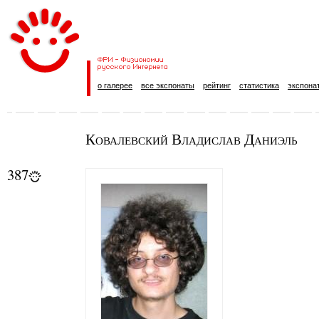
о галерее
все экспонаты
рейтинг
статистика
экспона
Ковалевский Владислав Даниэль
387