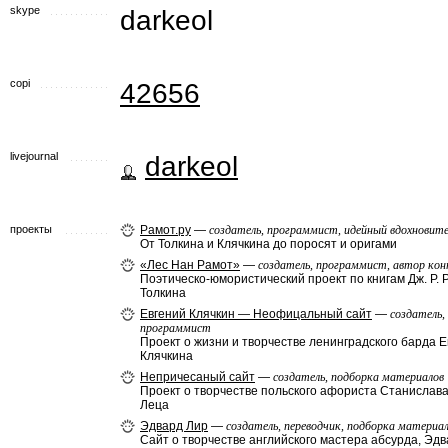
skype
darkeol
copi
42656
livejournal
darkeol
проекты
Рамот.ру
—
создатель, программист, идейный вдохновите
От Толкина и Клячкина до поросят и оригами
«Лес Нан Рамот»
—
создатель, программист, автор ко
Поэтическо-юмористический проект по книгам Дж. Р. Р
Толкина
Евгений Клячкин — Неофицальный сайт
—
создатель,
программист
Проект о жизни и творчестве ленинградского барда 
Клячкина
Непричесаный сайт
—
создатель, подборка материалов
Проект о творчестве польского афориста Станислав
Леца
Эдвард Лир
—
создатель, переводчик, подборка материа
Сайт о творчестве английского мастера абсурда, Эд