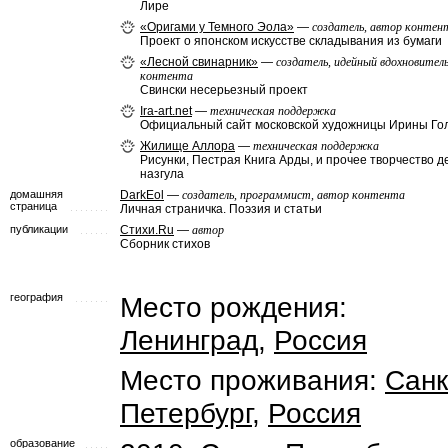
Лире
«Оригами у Темного Эола»
—
создатель, автор контен
Проект о японском искусстве складывания из бумаги
«Лесной свинарник»
—
создатель, идейный вдохновител
контента
Свински несерьезный проект
Ira-art.net
—
техническая поддержка
Официальный сайт московской художницы Ирины Го
Жилище Аллора
—
техническая поддержка
Рисунки, Пестрая Книга Арды, и прочее творчество д
назгула
домашняя
DarkEol
—
создатель, программист, автор контента
страница
Личная страничка. Поэзия и статьи
публикации
Стихи.Ru
—
автор
Сборник стихов
география
Место рождения:
Ленинград
,
Россия
Место проживания:
Санк
Петербург
,
Россия
образование