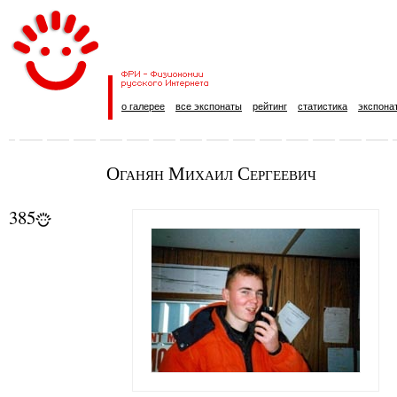
о галерее
все экспонаты
рейтинг
статистика
экспона
Оганян Михаил Сергеевич
385