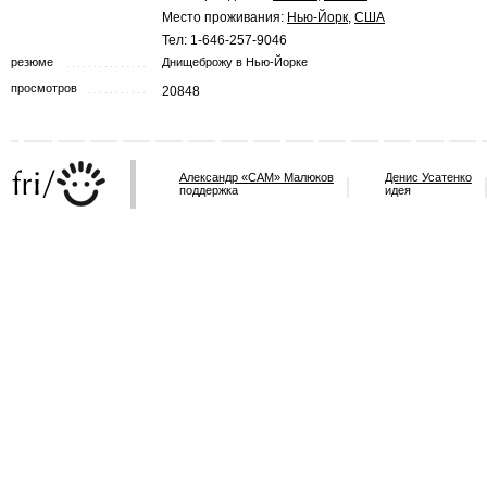
Место проживания:
Нью-Йорк
,
США
Тел: 1-646-257-9046
резюме
Днищеброжу в Нью-Йорке
просмотров
20848
Александр «САМ» Малюков
Денис Усатенко
поддержка
идея