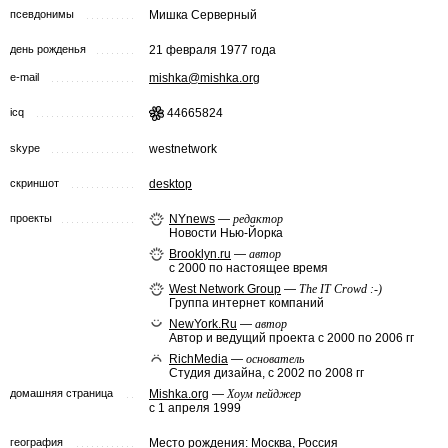
псевдонимы
Мишка Серверный
день рожденья
21 февраля 1977 года
e-mail
mishka@mishka.org
icq
44665824
skype
westnetwork
скриншот
desktop
проекты
NYnews
—
редактор
Новости Нью-Йорка
Brooklyn.ru
—
автор
с 2000 по настоящее время
West Network Group
—
The IT Crowd :-)
Группа интернет компаний
NewYork.Ru
—
автор
Автор и ведущий проекта с 2000 по 2006 гг
RichMedia
—
основатель
Студия дизайна, с 2002 по 2008 гг
домашняя страница
Mishka.org
—
Хоум пейджер
с 1 апреля 1999
география
Место рождения:
Москва
,
Россия