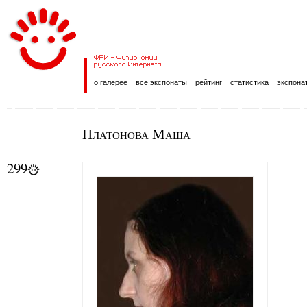
о галерее
все экспонаты
рейтинг
статистика
экспона
Платонова Маша
299