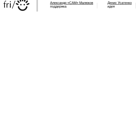
Александр «САМ» Малюков
Денис Усатенко
поддержка
идея