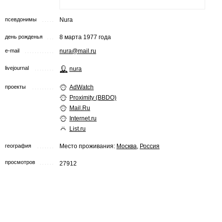
псевдонимы
Nura
день рожденья
8 марта 1977 года
e-mail
nura@mail.ru
livejournal
nura
проекты
AdWatch
Proximity (BBDO)
Mail.Ru
Internet.ru
List.ru
география
Место проживания:
Москва
,
Россия
просмотров
27912