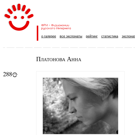
о галерее
все экспонаты
рейтинг
статистика
экспона
Платонова Анна
288