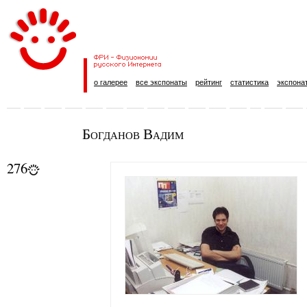
о галерее
все экспонаты
рейтинг
статистика
экспона
Богданов Вадим
276