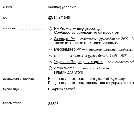
e-mail
vadim@yandex.ru
icq
10521548
проекты
PMProfy.ru
—
шеф-редактор
Сообщество руководителей проектов
Закладки.Ру
—
создатель и руководитель 2000—2
Также известные как Яндекс.Закладки
Мессенджер.Ру
—
менеджер проекта, продюссе
ePolit
—
создатель и руководитель 1999—2000
Журнал «Подводная лодка»
—
зам. главного р
ActiveWords
—
автор и создатель
Плагин для Word
домашняя страница
Богданов и партнеры
—
генеральный директор
Богданов и партнеры, консалтинг по управлению
публикации
Сборник статей
просмотров
23358