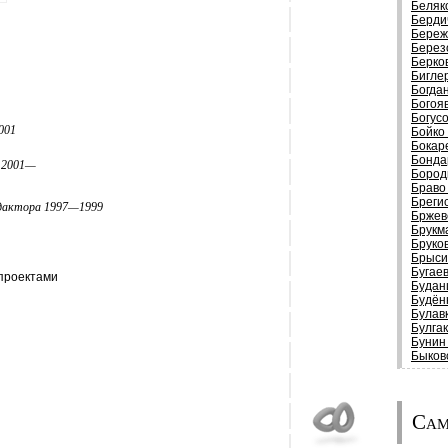
Беляк
Берди
Береж
Берез
Берко
Бигле
Богда
Богоя
Богус
001
Бойко
Бокар
Бонда
р 2001—
Бород
Браво
Бреги
едактора 1997—1999
Бржев
Брукм
Бруко
Брыси
Бугае
 проектами
Будан
Будён
Булав
Булга
Бунин
Быков
Сам