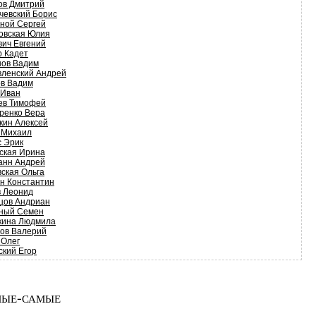
ов Дмитрий
чевский Борис
ной Сергей
овская Юлия
вич Евгений
р Кадет
нов Вадим
вленский Андрей
ов Вадим
 Иван
ев Тимофей
ренко Вера
кин Алексей
 Михаил
с Эрик
ская Ирина
анн Андрей
вская Ольга
н Константин
в Леонид
цов Андриан
ный Семен
кина Людмила
ков Валерий
 Олег
ский Егор
ые-самые