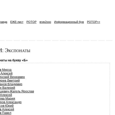
равда
ЕЖЕ-лист
РОТОР
вгик2ooo
Информационный бум
РОТОР++
: Экспонаты
наты на букву «Б»
в Мирза
 Алексей
инский Вениамин
ирев Дмитрий
анов Владимир
н Валерий
шевич-Жагель Ярослав
 Алексей
ева Мария
ров Александр
сов Юрий
в Алексей
в Павел