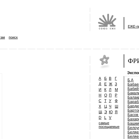
ЕЖЕ-п
там
поиск
ФРИ
Экспо
А
Б
В
Г
Б А
Д
Е
Ж
З
Бабае
Бабий
И
К
Л
М
Бакал
Н
О
П
Р
Балак
С
Т
У
Ф
Бараб
Барди
Х
Ц
Ч
Ш
Барто
Щ
Э
Ю
Я
Басов
D
L
V
Бахар
самые
Башки
посещаемые
Белоу
Беляе
Беляе