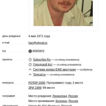
день рожденья
4 мая 1971 года
e-mail
hac@citycat.ru
icq
8085803
проекты
Subscribe.Ru
—
со-отец-основатель
Городской Кот
—
со-отец-основатель
Система зеркал ЕЖЕ-вертушек
—
создатель
Tomcat.ru
—
со-отец-основатель
конкурсы
РОТОР 2000
: Программист года, 2 место
ЗРИ 1999
: 89 место
география
Место рождения:
Ленинград
,
Россия
Место проживания:
Колпино
,
Россия
образование