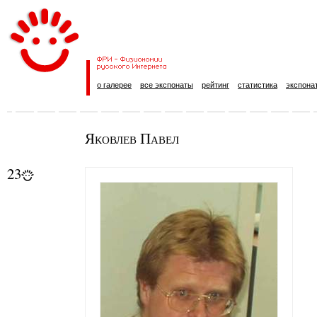
о галерее
все экспонаты
рейтинг
статистика
экспона
Яковлев Павел
23