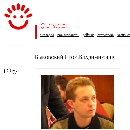
о галерее
все экспонаты
рейтинг
статистика
экспона
Быковский Егор Владимирович
133