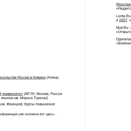
Ярослав
«Редакто
Lenta.Ru
и
2007
: 
Mult.Ru
«Открыти
Одноклас
«Влияние
сольстве России в Алжире
(Алжир,
й университет
(МГЛУ, Москва, Россия
зыков им. Мориса Тореза))
иж, Франция)
,
Курсы повышения
 информация уже изложена вот здесь -