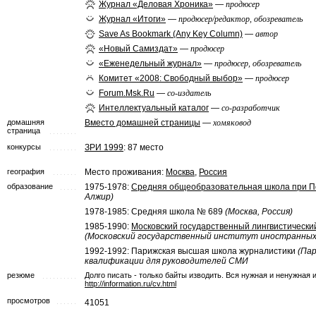
Журнал «Деловая Хроника»
—
продюсер
Журнал «Итоги»
—
продюсер/редактор, обозреватель
Save As Bookmark (Any Key Column)
—
автор
«Новый Самиздат»
—
продюсер
«Еженедельный журнал»
—
продюсер, обозреватель
Комитет «2008: Свободный выбор»
—
продюсер
Forum.Msk.Ru
—
со-издатель
Интеллектуальный каталог
—
co-разработчик
домашняя
Вместо домашней страницы
—
хомяковод
страница
конкурсы
ЗРИ 1999
: 87 место
география
Место проживания:
Москва
,
Россия
образование
1975-1978:
Средняя общеобразовательная школа при По
Алжир)
1978-1985: Средняя школа № 689
(Москва, Россия)
1985-1990:
Московский государственный лингвистически
(Московский государственный институт иностранных я
1992-1992: Парижская высшая школа журналистики
(Пар
квалификации для руководителей СМИ
резюме
Долго писать - только байты изводить. Вся нужная и ненужная
http://information.ru/cv.html
просмотров
41051