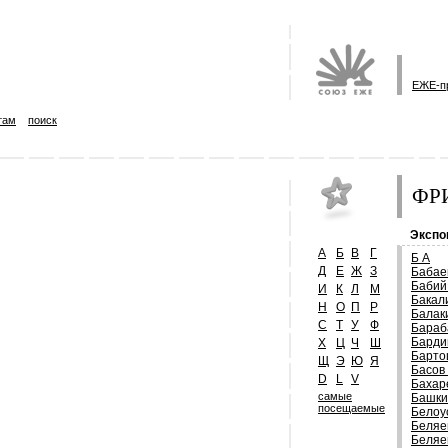
ЕЖЕ-п
там
поиск
ФРИ
Экспо
А
Б
В
Г
Б А
Д
Е
Ж
З
Бабае
Бабий
И
К
Л
М
Бакал
Н
О
П
Р
Балак
С
Т
У
Ф
Бараб
Барди
Х
Ц
Ч
Ш
Барто
Щ
Э
Ю
Я
Басов
D
L
V
Бахар
самые
Башки
посещаемые
Белоу
Беляе
Беляе