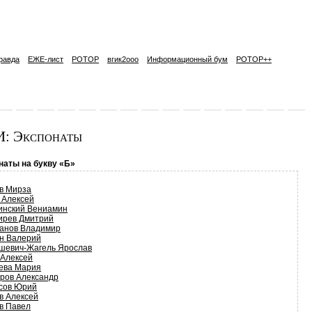
равда
ЕЖЕ-лист
РОТОР
вгик2ooo
Информационный бум
РОТОР++
: Экспонаты
наты на букву «Б»
в Мирза
 Алексей
инский Вениамин
ирев Дмитрий
анов Владимир
н Валерий
шевич-Жагель Ярослав
 Алексей
ева Мария
ров Александр
сов Юрий
в Алексей
в Павел