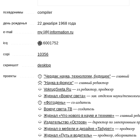
псевдонимы
compiler
день рожденья
22 декабря 1968 года
e-mail
my [@] information.ru
icq
6001752
copi
10356
скриншот
desktop
проекты
"Чердак: наука, технологии, будущее"
—
главный
"Наука в фокусе"
—
главный редактор
VokrugSveta.Ru
—
гл.редактор, продюсер
Журнал «Вокруг света»
—
зав. отделом науки/технологи
«Фотодень»
—
со-издатель
Вокруг света-ТВ
—
создатель
Журнал «Что нового в науке и технике»
—
главный ре
Издательство «Остров»
—
директор по электронным п
Журнал о мебели и дизайне «Табурет»
—
продюсер
Журнал «Путь и водитель»
—
продюсер, обозреватель