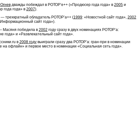
 Огнев
дважды побеждал в РОТОР’e++ («Продюсер года года» в
2005
и
р года года» в
2007
).
 — трехкратный обладатель РОТОР’a++ (
1999
: «Новостной сайт года»,
2002
«Информационный сайт года»).
 — Масяня победила в
2002
году сразу в двух номинациях РОТОР’a:
е года» и «Развлекательный сайт года».
сники.ru в
2008 году
выиграли сразу два РОТОР’а: гран-при в номинации
 на офлайн» и первое место в номинации «Социальная сеть года».