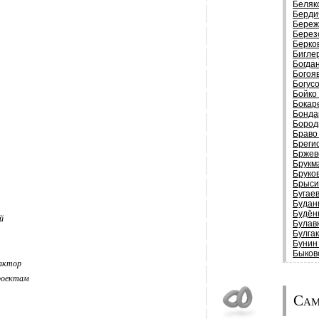
Беляк
Берди
Береж
Берез
Берко
Бигле
Богда
Богоя
Богус
Бойко
Бокар
Бонда
Бород
Браво
Бреги
Бржев
Брукм
Бруко
Брыси
Бугае
Будан
Будён
й
Булав
Булга
Бунин
Быков
дактор
роектам
Сам