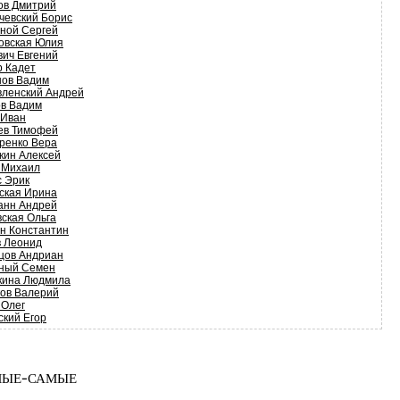
ов Дмитрий
чевский Борис
ной Сергей
овская Юлия
вич Евгений
р Кадет
нов Вадим
вленский Андрей
ов Вадим
 Иван
ев Тимофей
ренко Вера
кин Алексей
 Михаил
с Эрик
ская Ирина
анн Андрей
вская Ольга
н Константин
в Леонид
цов Андриан
ный Семен
кина Людмила
ков Валерий
 Олег
ский Егор
ые-самые