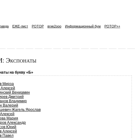
равда
ЕЖЕ-лист
РОТОР
вгик2ooo
Информационный бум
РОТОР++
: Экспонаты
наты на букву «Б»
в Мирза
 Алексей
инский Вениамин
ирев Дмитрий
анов Владимир
н Валерий
шевич-Жагель Ярослав
 Алексей
ева Мария
ров Александр
сов Юрий
в Алексей
в Павел