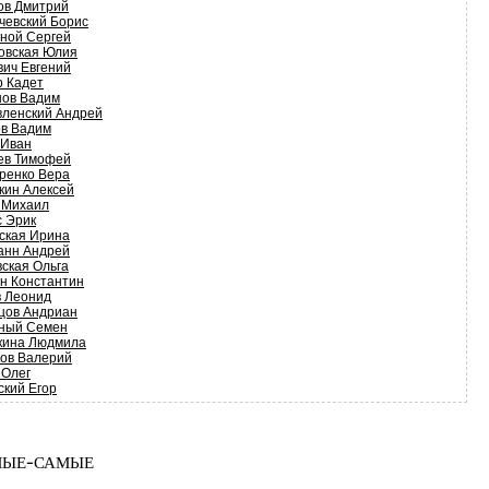
ов Дмитрий
чевский Борис
ной Сергей
овская Юлия
вич Евгений
р Кадет
нов Вадим
вленский Андрей
ов Вадим
 Иван
ев Тимофей
ренко Вера
кин Алексей
 Михаил
с Эрик
ская Ирина
анн Андрей
вская Ольга
н Константин
в Леонид
цов Андриан
ный Семен
кина Людмила
ков Валерий
 Олег
ский Егор
ые-самые