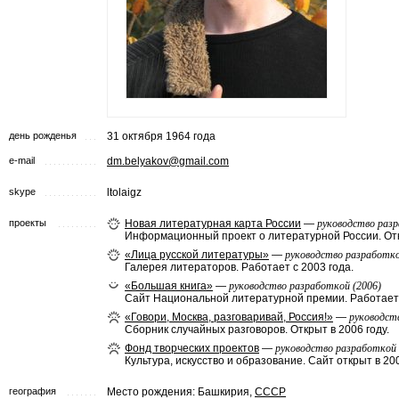
день рожденья
31 октября 1964 года
e-mail
dm.belyakov@gmail.com
skype
ltolaigz
проекты
Новая литературная карта России
—
руководство разр
Информационный проект о литературной России. Отк
«Лица русской литературы»
—
руководство разработко
Галерея литераторов. Работает с 2003 года.
«Большая книга»
—
руководство разработкой (2006)
Сайт Национальной литературной премии. Работает 
«Говори, Москва, разговаривай, Россия!»
—
руководст
Cборник случайных разговоров. Открыт в 2006 году.
Фонд творческих проектов
—
руководство разработкой 
Культура, искусство и образование. Сайт открыт в 200
география
Место рождения: Башкирия,
СССР