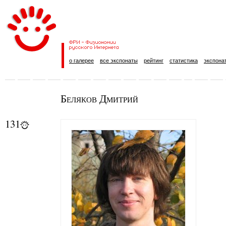
о галерее
все экспонаты
рейтинг
статистика
экспона
Беляков Дмитрий
131