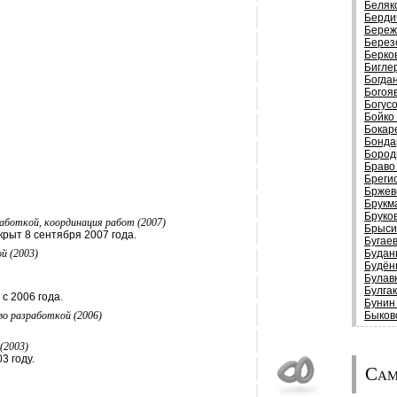
Беляк
Берди
Береж
Берез
Берко
Бигле
Богда
Богоя
Богус
Бойко
Бокар
Бонда
Бород
Браво
Бреги
Бржев
Брукм
Бруко
аботкой, координация работ (2007)
Брыси
рыт 8 сентября 2007 года.
Бугае
й (2003)
Будан
Будён
Булав
Булга
с 2006 года.
Бунин
во разработкой (2006)
Быков
(2003)
3 году.
Сам