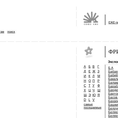
ЕЖЕ-п
там
поиск
ФРИ
Экспо
А
Б
В
Г
Б А
Д
Е
Ж
З
Бабае
Бабий
И
К
Л
М
Бакал
Н
О
П
Р
Балак
С
Т
У
Ф
Бараб
Барди
Х
Ц
Ч
Ш
Барто
Щ
Э
Ю
Я
Басов
D
L
V
Бахар
самые
Башки
посещаемые
Белоу
Беляе
Беляе