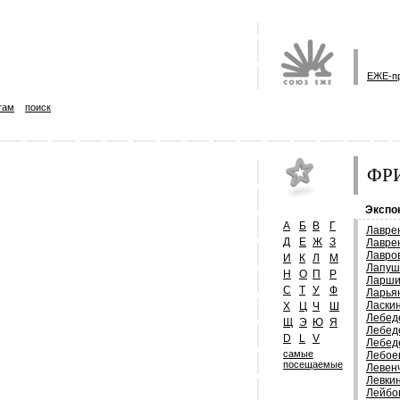
ЕЖЕ-п
там
поиск
ФРИ
Экспо
А
Б
В
Г
Лавре
Д
Е
Ж
З
Лавре
Лавро
И
К
Л
М
Лапуш
Н
О
П
Р
Ларши
С
Т
У
Ф
Ларья
Ласки
Х
Ц
Ч
Ш
Лебед
Щ
Э
Ю
Я
Лебед
D
L
V
Лебед
самые
Лебое
посещаемые
Левен
Левки
Лейбо