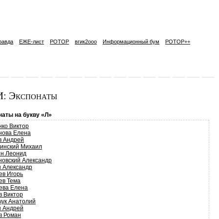
равда
ЕЖЕ-лист
РОТОР
вгик2ooo
Информационный бум
РОТОР++
: Экспонаты
наты на букву «Л»
нко Виктор
нова Елена
в Андрей
инский Михаил
н Леонид
новский Александр
н Александр
ев Игорь
ев Тема
ева Елена
в Виктор
чук Анатолий
н Андрей
в Роман