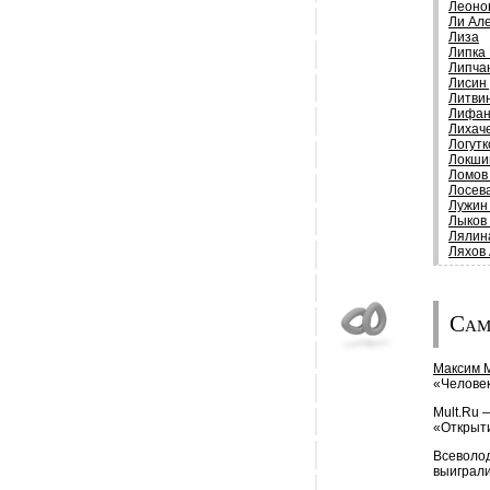
Леоно
Ли Ал
Лиза
Липка
Липча
Лисин
Литви
Лифан
Лихач
Логутк
Локши
Ломов
Лосев
Лужин
Лыков
Лялин
Ляхов
Сам
Максим 
«Человек
Mult.Ru 
«Открыти
Всеволо
выиграли