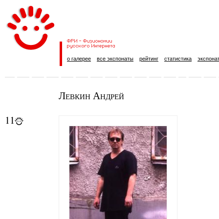
о галерее
все экспонаты
рейтинг
статистика
экспона
Левкин Андрей
11