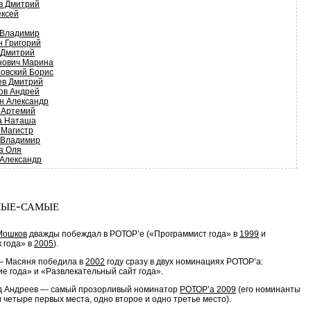
в Дмитрий
ексей
 Владимир
н Григорий
 Дмитрий
нович Марина
овский Борис
ев Дмитрий
ов Андрей
н Александр
 Артемий
а Наташа
 Магистр
 Владимир
а Оля
 Александр
ые-самые
Мошков
дважды побеждал в РОТОР’e («Программист года» в
1999
и
 года» в
2005
).
— Масяня победила в
2002
году сразу в двух номинациях РОТОР’a:
е года» и «Развлекательный сайт года».
д Андреев — самый прозорливый номинатор
РОТОР’а 2009
(его номинанты
 четыре первых места, одно второе и одно третье место).