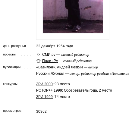
день рожденья
22 декабря 1954 года
проекты
СМИ.ру
—
главный редактор
Полит.Ру
—
главный редактор
публикации
«Вавилон». Андрей Левкин
—
автор
Русский Журнал
—
автор, редактор раздела «Политика»
конкурсы
ЗРИ 2000
: 93 место
POTOP++ 1999
: Обозреватель года, 2 место
ЗРИ 1999
: 74 место
просмотров
30362