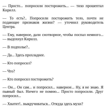
— Просто... попросили посторожить... — тихо прошептал
Кирилл.
— То есть?.. Попросили посторожить тело, почти не
подающее признаков жизни? — уточнил руководитель
Центра.
— Ему, наверное, дали снотворное, чтобы поспал немного...
— выдохнул Кирилл.
— В подполье?..
— Да... Здесь прохладнее.
— Кто попросил?
— Что?
— Кто попросил посторожить?
— Он... Он сам... и попросил... наверное... Ну, я не знаю. Я
пьяный был. Ничего не помню... Просто попросили. Друг
попросил...
— Хватит!.. выкручиваться... Откуда здесь мухи?