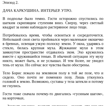
Эпизод 2.
ДАЧА КАРКУШИНА. ИНТЕРЬЕР. УТРО.
В подполье было темно. Гости осторожно спустились по
шатким скрипящим ступеням вниз. Сверху, через светлый
квадрат за ними наблюдало растерянное лицо тещи.
Потребовалось время, чтобы освоиться и сосредоточится.
Небольшой сноп света пробивался через маленькое окошечко
в бревнах, освещая узкую полоску земли. У окна, ударяясь о
стекло, билась крупная муха. Жужжание мухи в этом
замкнутом пространстве отдавалось эхом. Эхо кружилось
вместе с кружившейся тенью. В обычной ситуации эту муху
никто, может быть, и не услышал. И тем более, не увидел
тень от мухи. Но сейчас все чувства были обострены.
Тело Борис лежало на земляном полу в той же позе, что и
сидело. Оно почти не поменяло позу. Лишь уткнулось
головой в землю. Возможно, суставы у тела затекли и потому
не гнулись.
Гости тоже сначала почему-то двигались «гусиным шагом»,
на корточках.