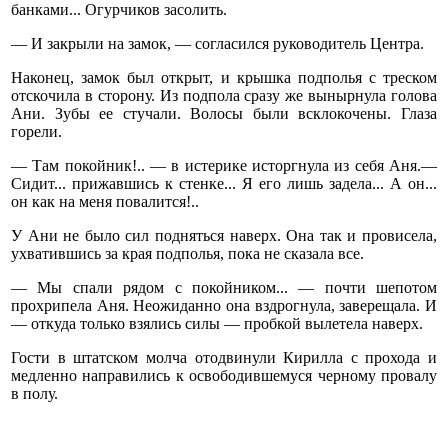
банками... Огурчиков засолить.
— И закрыли на замок, — согласился руководитель Центра.
Наконец, замок был открыт, и крышка подполья с треском
отскочила в сторону. Из подпола сразу же вынырнула голова
Ани. Зубы ее стучали. Волосы были всклокочены. Глаза
горели.
— Там покойник!.. — в истерике исторгнула из себя Аня.—
Сидит... прижавшись к стенке... Я его лишь задела... А он...
он как на меня повалится!..
У Ани не было сил подняться наверх. Она так и провисела,
ухватившись за края подполья, пока не сказала все.
— Мы спали рядом с покойником... — почти шепотом
прохрипела Аня. Неожиданно она вздрогнула, заверещала. И
— откуда только взялись силы — пробкой вылетела наверх.
Гости в штатском молча отодвинули Кирилла с прохода и
медленно направились к освободившемуся черному провалу
в полу.