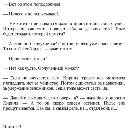
— Вот об этом поподробнее!
— Ничего я не испытываю!..
— Не хотите признаваться даже в присутствии явных улик.
Интересно, как этот... поведет себя, когда очухается? Тоже
будет страдать потерей памяти?
— А если он не очухается? Смотри, у него уже волосы лезут.
То есть бакенбарды, — заметил зам.
— Приклеены что ли?
— Нет как будто. Облученный может?
— Если не очухается, вам, Кирилл, грозит как минимум
пятнадцать лет за убийство. Потом еще статья за наркотики,
за удержание заложников. Теща тоже может сесть. За...
— Давайте вытащим его наверх, а? — жалобно попросил
Кирилл. — А то он скоро совсем остынет. Пульс еле
прощупывается. Как бы, в самом деле, не... отдал концы...
Эпизод 3.