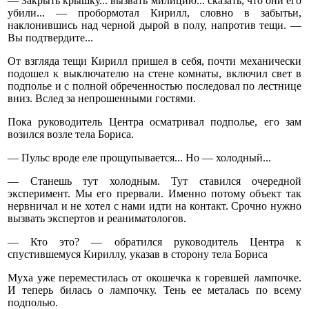
— Закрыть крышку... вызвать милицию... сказать, что они его
убили... — пробормотал Кирилл, словно в забытьи,
наклонившись над черной дырой в полу, напротив тещи. —
Вы подтвердите...
От взгляда тещи Кирилл пришел в себя, почти механически
подошел к выключателю на стене комнаты, включил свет в
подполье и с полной обреченностью последовал по лестнице
вниз. Вслед за непрошенными гостями.
Пока руководитель Центра осматривал подполье, его зам
возился возле тела Бориса.
— Пульс вроде еле прощупывается... Но — холодный...
— Станешь тут холодным. Тут ставился очередной
эксперимент. Мы его прервали. Именно потому объект так
нервничал и не хотел с нами идти на контакт. Срочно нужно
вызвать экспертов и реаниматологов.
— Кто это? — обратился руководитель Центра к
спустившемуся Кириллу, указав в сторону тела Бориса
Муха уже переместилась от окошечка к горевшей лампочке.
И теперь билась о лампочку. Тень ее металась по всему
подполью.