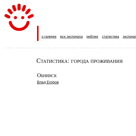
о галерее
все экспонаты
рейтинг
статистика
экспона
Статистика: города проживания
Обнинск
Влад Егоров