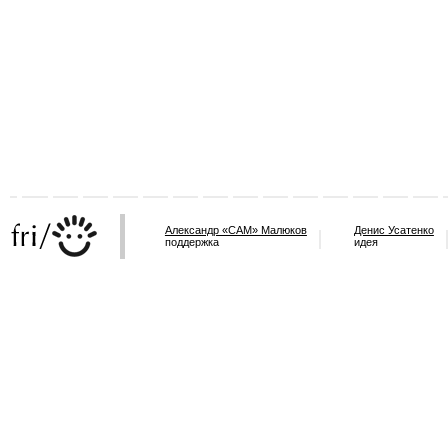
Александр «САМ» Малюков
Денис Усатенко
поддержка
идея