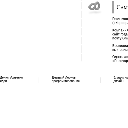
Сам
Рекламно
(«Корпор
Компания
сайт года
почту Gma
Всеволод
выиграли 
Одноклас
«Разочар
Денис Усатенко
Дмитрий Леонов
Владимир
идея
программирование
дизайн