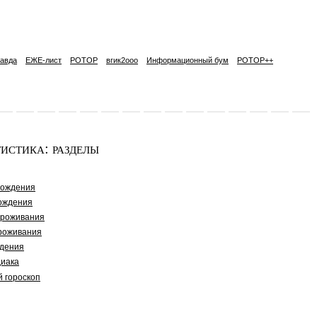
авда
ЕЖЕ-лист
РОТОР
вгик2ooo
Информационный бум
РОТОР++
истика: разделы
рождения
ождения
проживания
роживания
дения
диака
й гороскоп