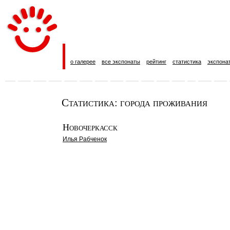
о галерее
все экспонаты
рейтинг
статистика
экспона
Статистика: города проживания
Новочеркасск
Илья Рабченок