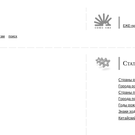
ЕЖЕ-пр
там
поиск
Стат
Страны 
Города р
Страны 
Города п
Годы рож
Знаки зо
Китайски