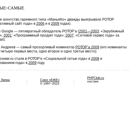
ые-самые
е агентство гаремного типа «МаньяКо» дважды выигрывало РОТОР
ативный сайт года» в
2006
и в
2009
годах).
 Google — пятикратный обладатель РОТОР’a (
2001—2003
: «Зарубежный
»;
2001
: «Программный продукт года»;
2007
: «Сетевой сервис года» за
il).
 Андреев — самый прозорливый номинатор
РОТОР’а 2009
(его номинанты
четыре первых места, одно второе и одно третье место).
сники.ru стали в РОТОР’e «Социальной сетью года» в
2008
и
ованием года» в
2009
году.
PHPClub.ru
 Липка
Союз «ЕЖЕ»
хостинг
© 1997–2023