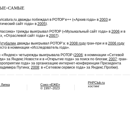
ые-самые
ricatura.ru дважды побеждал в РОТОР’e++ («Архив года» в
2003
и
ический сайт года» в
2005
).
лассика» трижды выигрывал РОТОР («Музыкальный сайт года» в
2006
и в
х, «Отраслевой сайт года» в
2007
).
Тутубалин
дважды выигрывал РОТОР’а: в
2008 году
гран-при и в
2006 году
есто в номинации «Исследователь года».
 «Яндекс» четырежды выигрывала РОТОР (
2006
: в номинации «Сетевой
да» за Яндекс.Новости и в «Открытие года» за поиск по блогам;
2007
: гран-
ероприятии года» за организацию интернет-конференции Президента
ладимира Путина;
2008
: в «Сетевом сервисе года» за Яндекс.Пробки).
PHPClub.ru
 Липка
Союз «ЕЖЕ»
хостинг
© 1997–2023