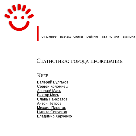
о галерее
все экспонаты
рейтинг
статистика
экспона
Статистика: города проживания
Киев
Валерий Булгаков
Сергей Коломиец
Алексей Мась
Виктор Мась
Слава Панкратов
Антон Петров
Михаил Плостак
Никита Сенченко
Владимир Харченко