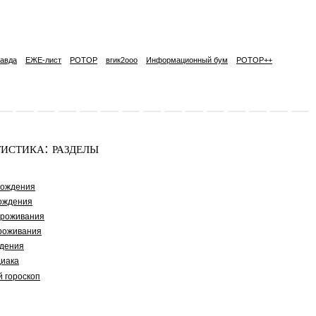
авда
ЕЖЕ-лист
РОТОР
вгик2ooo
Информационный бум
РОТОР++
истика: разделы
рождения
ождения
проживания
роживания
дения
диака
й гороскоп