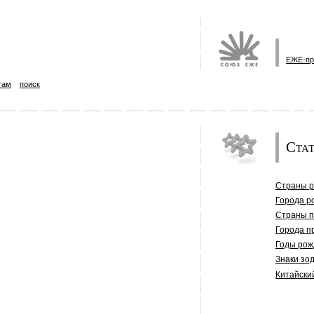
ЕЖЕ-пр
там
поиск
Стат
Страны 
Города р
Страны 
Города п
Годы рож
Знаки зо
Китайски