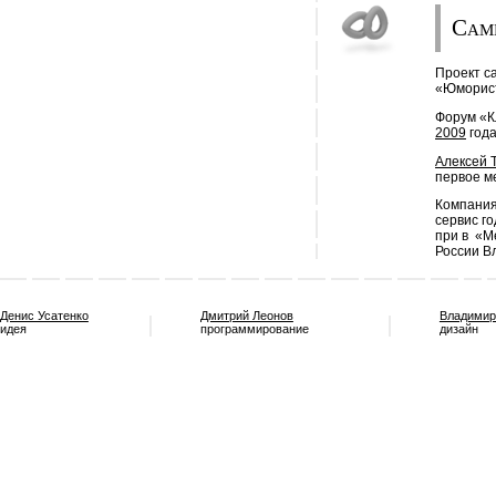
Сам
Проект ca
«Юморист
Форум «К
2009
года
Алексей 
первое м
Компания
сервис го
при в «М
России В
Денис Усатенко
Дмитрий Леонов
Владимир
идея
программирование
дизайн