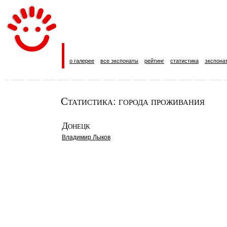
о галерее
все экспонаты
рейтинг
статистика
экспона
Статистика: города проживания
Донецк
Владимир Лыков