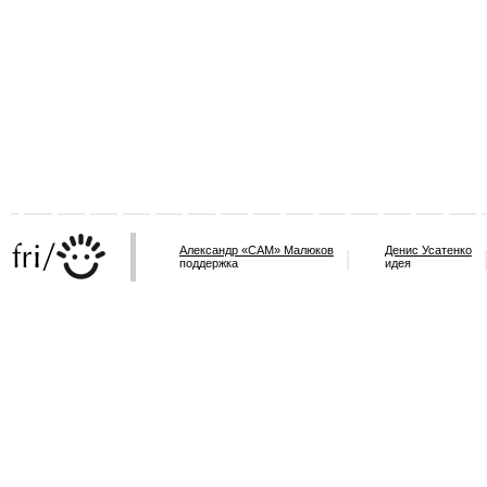
Александр «САМ» Малюков
Денис Усатенко
поддержка
идея