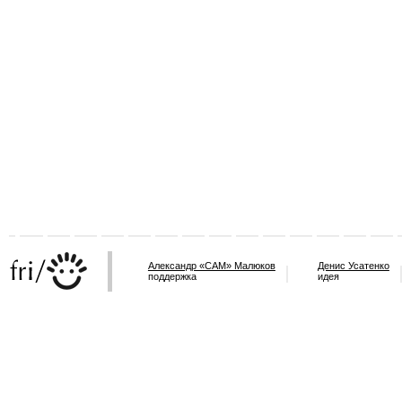
Александр «САМ» Малюков
Денис Усатенко
поддержка
идея