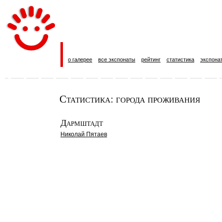
о галерее
все экспонаты
рейтинг
статистика
экспона
Статистика: города проживания
Дармштадт
Николай Пятаев