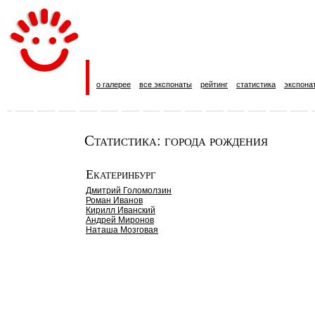
о галерее
все экспонаты
рейтинг
статистика
экспона
Статистика: города рождения
Екатеринбург
Дмитрий Голомолзин
Роман Иванов
Кирилл Иванский
Андрей Миронов
Наташа Мозговая